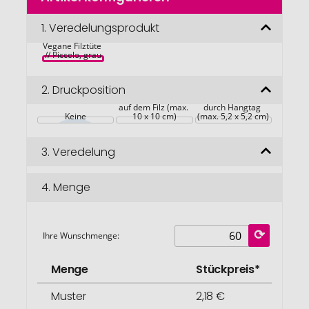
der
Bildgalerie
1.
Veredelungsprodukt
ROMINOX® 
springen
Vegane Filztüte 
// Piccolo, grau
2.
Druckposition
Werbeanbringung 
Werbeanbringung 
auf dem Filz (max. 
durch Hangtag 
Keine
10 x 10 cm)
(max. 5,2 x 5,2 cm)
3.
Veredelung
4.
Menge
Ihre Wunschmenge:
Menge
Stückpreis*
Muster
2,18 €