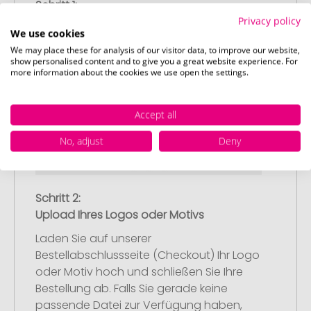
Schritt 1:
Artikelkonfiguration
Privacy policy
We use cookies
Wählen Sie Ihre gewünschten
We may place these for analysis of our visitor data, to improve our website,
Werbeartikel aus und passen Sie diese
show personalised content and to give you a great website experience. For
nach Ihren Vorstellungen an.
more information about the cookies we use open the settings.
Anschließend legen Sie die konfigurierten
Artikel in Ihren Warenkorb.
Accept all
No, adjust
Deny
Schritt 2:
Upload Ihres Logos oder Motivs
Laden Sie auf unserer
Bestellabschlussseite (Checkout) Ihr Logo
oder Motiv hoch und schließen Sie Ihre
Bestellung ab. Falls Sie gerade keine
passende Datei zur Verfügung haben,