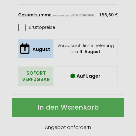
Gesamtsumme
156,60 €
Versandkosten
exkl. MwSt. zzgl.
Bruttopreise
Voraussichtliche Lieferung
11
August
am
11. August
SOFORT
Auf Lager
VERFÜGBAR
ROMINOX®
Auf
In den Warenkorb
Vegane
Lager
Filztüte
//
Piccolo
Angebot anfordern