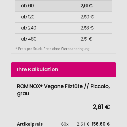
ab 60
2,61 €
ab 120
2,59 €
ab 240
2,53 €
ab 480
2,51 €
* Preis pro Stück. Preis ohne Werbeanbringung
Ihre Kalkulation
ROMINOX® Vegane Filztüte // Piccolo,
grau
2,61 €
Artikelpreis
60x
2,61 €
156,60 €