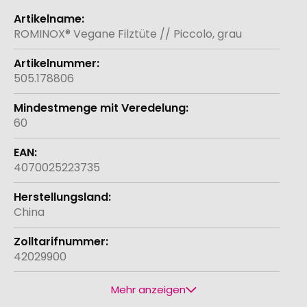
Weitere
Informationen
ROMINOX® Vegane Filztüte // Piccolo, grau
505.178806
60
4070025223735
China
42029900
Mehr anzeigen