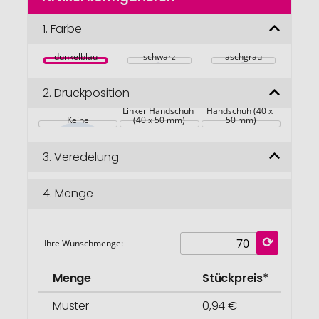
der
Bildgalerie
1.
Farbe
springen
dunkelblau
schwarz
aschgrau
2.
Druckposition
Rechter 
Linker Handschuh 
Handschuh (40 x 
Keine
(40 x 50 mm)
50 mm)
3.
Veredelung
4.
Menge
Ihre Wunschmenge:
Menge
Stückpreis*
Muster
0,94 €