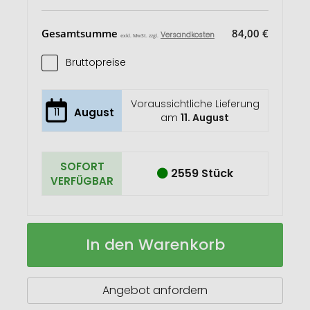
Gesamtsumme
84,00 €
Versandkosten
exkl. MwSt. zzgl.
Bruttopreise
Voraussichtliche Lieferung
11
August
am
11. August
SOFORT
2559 Stück
VERFÜGBAR
Retap
Auf
In den Warenkorb
RPET
Lager
Touchscreen-
Handschuhe
Angebot anfordern