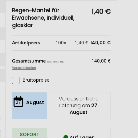
Regen-Mantel für
1,40 €
Erwachsene, individuell,
glasklar
Artikelpreis
100x
1,40 €
140,00 €
Gesamtsumme
140,00 €
exkl. MwSt. zzgl.
Versandkosten
Bruttopreise
Voraussichtliche
27
August
Lieferung am
27.
August
SOFORT
Auf Lager