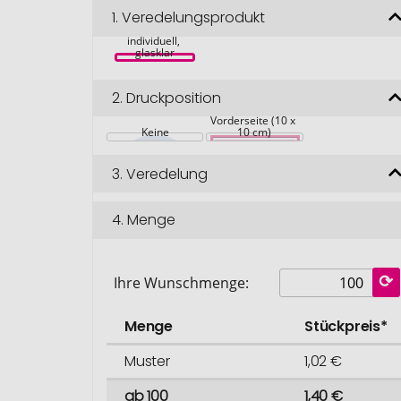
Regen-Mantel 
1.
Veredelungsprodukt
für 
Erwachsene, 
individuell, 
glasklar
2.
Druckposition
Einleger/Aufkleber 
Vorderseite (10 x 
Keine
10 cm)
3.
Veredelung
4.
Menge
Ihre Wunschmenge:
Menge
Stückpreis*
Muster
1,02 €
ab 100
1,40 €