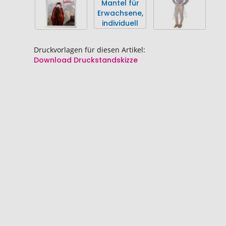
Bildgalerie
Bildgalerie
springen
springen
Druckvorlagen für diesen Artikel:
Download Druckstandskizze