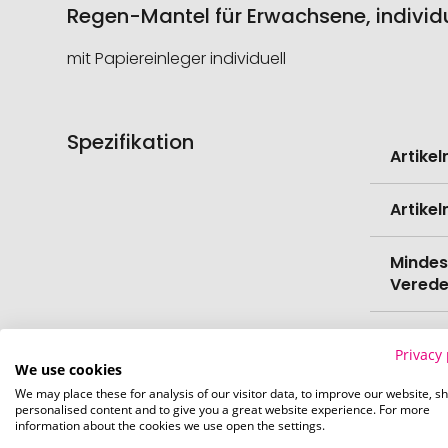
Regen-Mantel für Erwachsene, individu
mit Papiereinleger individuell
Spezifikation
Weitere
Artike
Informati
Artike
Mindes
Verede
EAN
Privacy 
We use cookies
Herste
We may place these for analysis of our visitor data, to improve our website, s
personalised content and to give you a great website experience. For more
information about the cookies we use open the settings.
Zollta