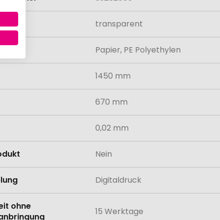
transparent
al
Papier, PE Polyethylen
1450 mm
670 mm
0,02 mm
odukt
Nein
lung
Digitaldruck
eit ohne
15 Werktage
anbringung