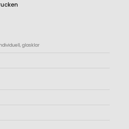
drucken
ividuell, glasklar