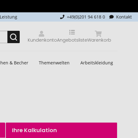
-Leistung
+49(0)201 94 618 0
Kontakt
Kundenkonto
Angebotsliste
Warenkorb
schen & Becher
Themenwelten
Arbeitskleidung
Ihre Kalkulation