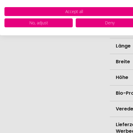
Accept all
Farbe
No, adjust
Deny
Materi
Länge
Breite
Höhe
Bio-Pr
Verede
Lieferz
Werbe