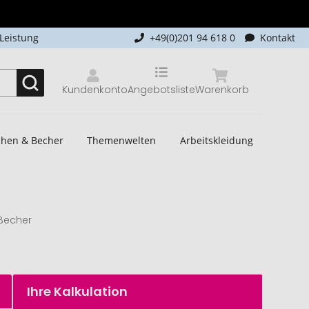
-Leistung
+49(0)201 94 618 0
Kontakt
Kundenkonto
Angebotsliste
Warenkorb
schen & Becher
Themenwelten
Arbeitskleidung
 Becher
Ihre Kalkulation