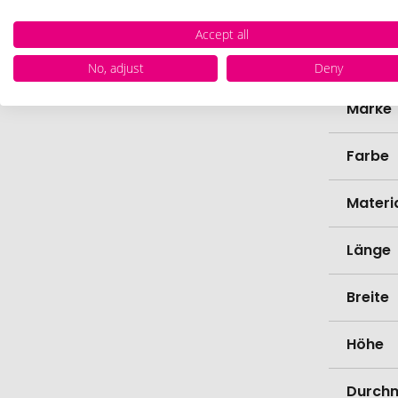
Herste
Accept all
Zollta
No, adjust
Deny
Marke
Farbe
Materi
Länge
Breite
Höhe
Durch