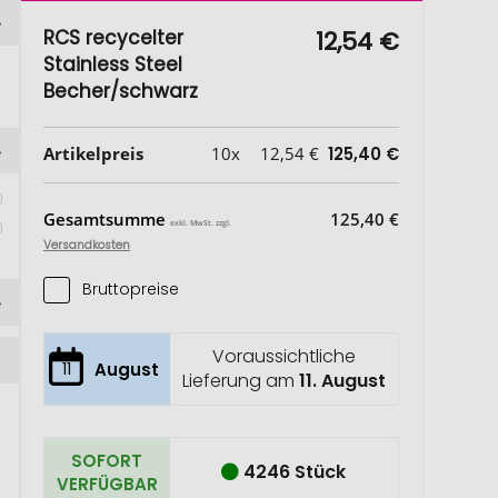
RCS recycelter
12,54 €
Stainless Steel
Becher/schwarz
Artikelpreis
10x
12,54 €
125,40 €
 
Gesamtsumme
125,40 €
exkl. MwSt. zzgl.
Versandkosten
Bruttopreise
Voraussichtliche
11
August
Lieferung am
11. August
SOFORT
4246 Stück
VERFÜGBAR