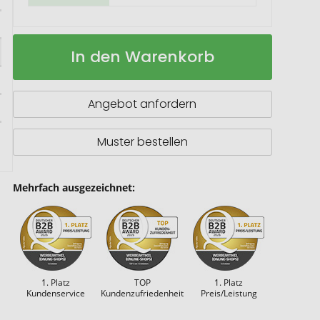
RCS
Auf
In den Warenkorb
recycelter
Lager
Stainless
Steel
Becher
Angebot anfordern
Muster bestellen
Mehrfach ausgezeichnet:
1. Platz
TOP
1. Platz
Kundenservice
Kundenzufriedenheit
Preis/Leistung