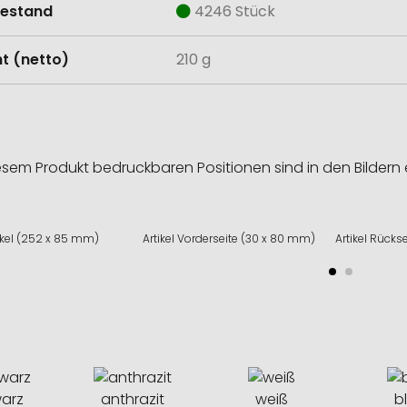
estand
4246 Stück
t (netto)
210 g
esem Produkt bedruckbaren Positionen sind in den Bildern 
ikel (252 x 85 mm)
Artikel Vorderseite (30 x 80 mm)
Artikel Rücks
arz
anthrazit
weiß
b