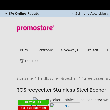
✔
3% Online-Rabatt
✔ Schnelle Abwicklung
Büro
Elektronik
Giveaways
Freizeit
H
🏆 Top 100
Startseite
Trinkflaschen & Becher
Kaffeetassen & 
RCS recycelter Stainless Steel Becher
Zum
Zum
BESTSELLER
Ende
Anfang
48H PRODUKTION
der
der