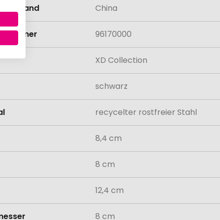
llungsland
China
rifnummer
96170000
XD Collection
schwarz
al
recycelter rostfreier Stahl
8,4 cm
8 cm
12,4 cm
messer
8 cm