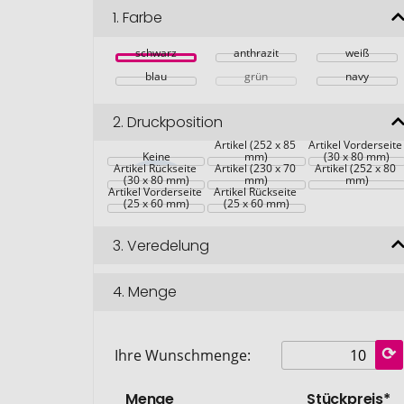
1.
Farbe
schwarz
anthrazit
weiß
blau
grün
navy
2.
Druckposition
Artikel (252 x 85 
Artikel Vorderseite
Keine
mm)
(30 x 80 mm)
Artikel Rückseite 
Artikel (230 x 70 
Artikel (252 x 80 
(30 x 80 mm)
mm)
mm)
Artikel Vorderseite 
Artikel Rückseite 
(25 x 60 mm)
(25 x 60 mm)
3.
Veredelung
4.
Menge
Ihre Wunschmenge:
Menge
Stückpreis*