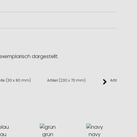
exemplarisch dargestellt.
eite (30 x 80 mm)
Artikel (230 x 70 mm)
Artikel (252 x
lau
grün
navy