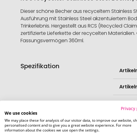
Dieser schöne Becher aus recyceltem Stainless St
Ausführung mit Stainless Steel akzentuiertem Bod
Trinkerlebnis. Hergestellt aus RCS (Recycled Claim
zertifizierte Lieferkette der recycelten Material
Fassungsvermögen 360ml.
Spezifikation
Weitere
Artike
Informati
Artike
Mindes
Privacy 
Verede
We use cookies
We may place these for analysis of our visitor data, to improve our website, s
EAN
personalised content and to give you a great website experience. For more
information about the cookies we use open the settings.