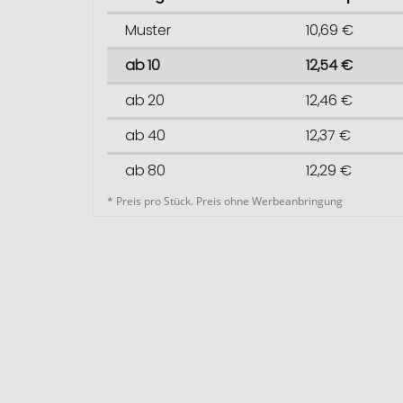
Muster
10,69 €
ab 10
12,54 €
ab 20
12,46 €
ab 40
12,37 €
ab 80
12,29 €
* Preis pro Stück. Preis ohne Werbeanbringung