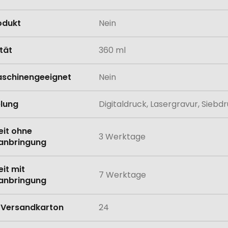
odukt
Nein
tät
360 ml
schinengeeignet
Nein
lung
Digitaldruck, Lasergravur, Sieb
eit ohne
3 Werktage
anbringung
eit mit
7 Werktage
anbringung
Versandkarton
24