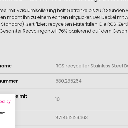
eel mit Vakuumisolierung hält Getränke bis zu 3 Stunden 
en macht ihn zu einem echten Hingucker. Der Deckel mit Au
 Standard)-zertifiziert recycelten Materialien. Die RCS-Zert
ien. Gesamter Recyclinganteil: 76% basierend auf dem Gesamt
lname
RCS recycelter Stainless Steel
onen
lnummer
580.285264
tmenge mit
10
policy
lung
how
8714612129463