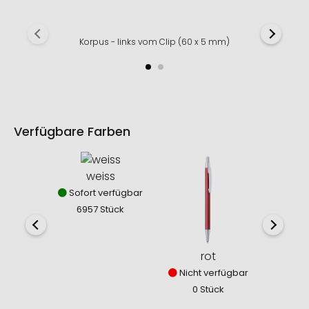
Korpus - links vom Clip (60 x 5 mm)
Verfügbare Farben
weiss
Sofort verfügbar
6957 Stück
rot
Nicht verfügbar
Nich
0 Stück
0