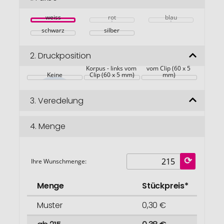
springen
weiss
rot
blau
schwarz
silber
2.
Druckposition
Korpus - rechts 
Korpus - links vom 
vom Clip (60 x 5 
Keine
Clip (60 x 5 mm)
mm)
3.
Veredelung
4.
Menge
Ihre Wunschmenge:
Menge
Stückpreis*
Muster
0,30 €