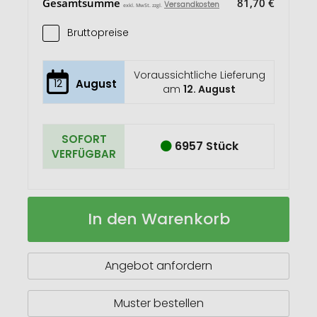
Gesamtsumme
81,70 €
Versandkosten
exkl. MwSt. zzgl.
Bruttopreise
Voraussichtliche Lieferung
12
August
am
12. August
SOFORT
6957 Stück
VERFÜGBAR
Ralpex
Auf
In den Warenkorb
Kugelschreiber
Lager
Angebot anfordern
Muster bestellen