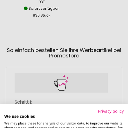
rot
Sofort verfügbar
836 Stück
So einfach bestellen Sie Ihre Werbeartikel bei
Promostore
Schritt 1:
Artikelkonfiguration
Privacy policy
Wählen Sie Ihre gewünschten
We use cookies
Werbeartikel aus und passen Sie diese
We may place these for analysis of our visitor data, to improve our website,
show personalised content and to give you a great website experience. For