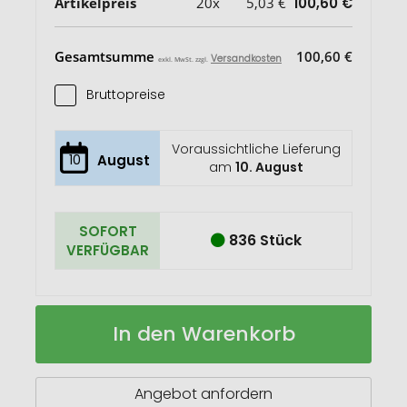
Artikelpreis
20x
5,03 €
100,60 €
Gesamtsumme
100,60 €
Versandkosten
exkl. MwSt. zzgl.
Bruttopreise
Voraussichtliche Lieferung
10
August
am
10. August
SOFORT
836 Stück
VERFÜGBAR
RABS
Auf
In den Warenkorb
Bluetooth-
Lager
Lautsprecher
Replay
Angebot anfordern