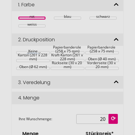
Bildgalerie
1.
Farbe
springen
rot
blau
schwarz
weiss
2.
Druckposition
Maßgefertigte 
Kraft-
Maßgefertigte 
Papierbanderole 
Papierbanderole 
Maßgefertigter 
Keine
Maßgefertigter 
(258 x 75 mm)
(258 x 75 mm)
Karton (261 x 228 
Kraft-Karton (261 x 
mm)
228 mm)
Oben (Ø 40 mm)
Rückseite (30 x 20 
Vorderseite (30 x 
Oben (Ø 62 mm)
mm)
20 mm)
3.
Veredelung
4.
Menge
Ihre Wunschmenge:
Menge
Stückpreis*