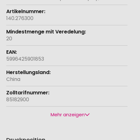
140.276300
20
5996425901853
China
85182900
Mehr anzeigen
Druckposition