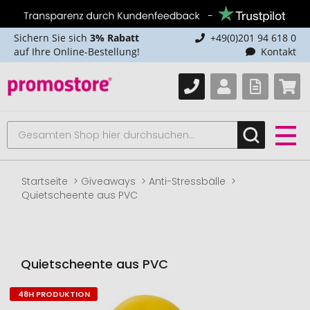
Sichern Sie sich
3% Rabatt
+49(0)201 94 618 0
auf Ihre Online-Bestellung!
Kontakt
Startseite
Giveaways
Anti-Stressbälle
Quietscheente aus PVC
Quietscheente aus PVC
48H PRODUKTION
Zum