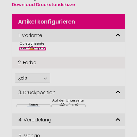
Download Druckstandskizze
Zum
Artikel konfigurieren
Anfang
der
Bildgalerie
1.
Variante
springen
Quietscheente 
aus PVC - gelb
2.
Farbe
3.
Druckposition
Auf der Unterseite 
Keine
(2,5 x 1 cm)
4.
Veredelung
5.
Menge