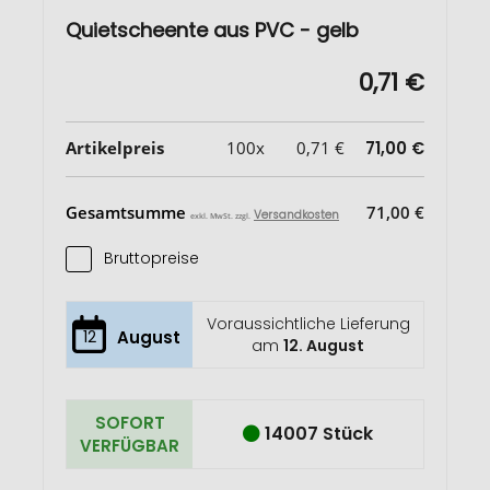
Quietscheente aus PVC - gelb
0,71 €
Artikelpreis
100x
0,71 €
71,00 €
Gesamtsumme
71,00 €
Versandkosten
exkl. MwSt. zzgl.
Bruttopreise
Voraussichtliche Lieferung
12
August
am
12. August
SOFORT
14007 Stück
VERFÜGBAR