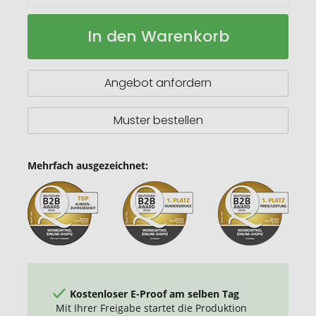
Quietscheente
Auf
In den Warenkorb
aus
Lager
PVC
Angebot anfordern
Muster bestellen
Mehrfach ausgezeichnet:
Kostenloser E-Proof am selben Tag
Mit Ihrer Freigabe startet die Produktion