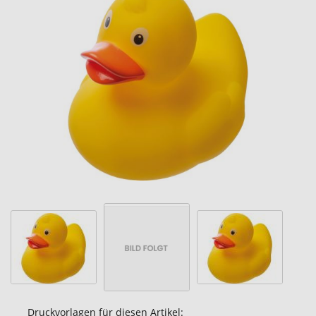
Ende
der
Bildgalerie
springen
Druckvorlagen für diesen Artikel: