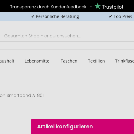
✔ Persönliche Beratung
✔ Top Preis
aushalt
Lebensmittel
Taschen
Textilien
Trinkfla
xton Smartband AT801
Artikel konfigurieren