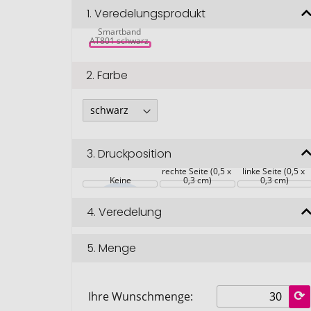
1.
Veredelungsprodukt
Prixton 
Smartband 
AT801 schwarz 
2.
Farbe
3.
Druckposition
rechte Seite (0,5 x 
linke Seite (0,5 x 
Keine
0,3 cm)
0,3 cm)
4.
Veredelung
5.
Menge
Ihre Wunschmenge: