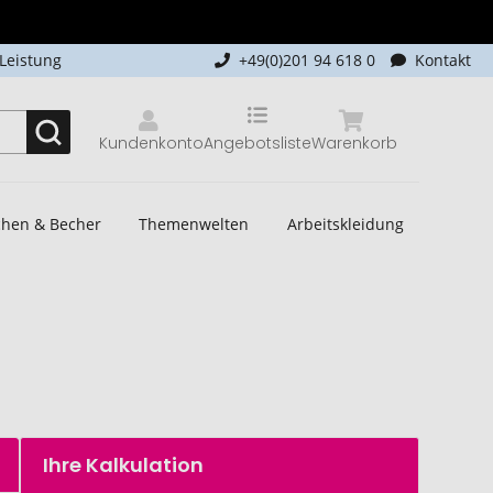
-Leistung
+49(0)201 94 618 0
Kontakt
Kundenkonto
Angebotsliste
Warenkorb
schen & Becher
Themenwelten
Arbeitskleidung
Ihre Kalkulation