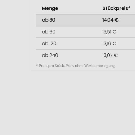
Menge
Stückpreis*
ab 30
14,04 €
ab 60
13,51 €
ab 120
13,16 €
ab 240
13,07 €
* Preis pro Stück. Preis ohne Werbeanbringung