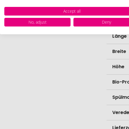
Farbe
Accept all
Materi
No, adjust
Deny
Länge
Breite
Höhe
Bio-Pr
Spülma
Verede
Lieferz