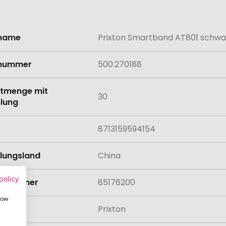
lname
Prixton Smartband AT801 schwa
onen
lnummer
500.270188
tmenge mit
30
lung
8713159594154
llungsland
China
policy
rifnummer
85176200
how
Prixton