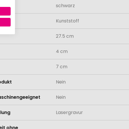
schwarz
al
Kunststoff
27.5 cm
4 cm
7 cm
odukt
Nein
schinengeeignet
Nein
lung
Lasergravur
eit ohne