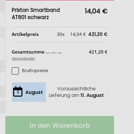
Prixton Smartband
14,04 €
AT801 schwarz
Artikelpreis
30x
14,04 €
421,20 €
Gesamtsumme
421,20 €
exkl. MwSt. zzgl.
Versandkosten
Bruttopreise
Voraussichtliche
11
August
Lieferung am
11. August
Prixton
Auf
In den Warenkorb
Smartband
Lager
AT801