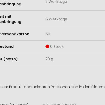
3 Werktage
anbringung
eit mit
8 Werktage
anbringung
Versandkarton
60
estand
0 Stück
t (netto)
20 g
esem Produkt bedruckbaren Positionen sind in den Bildern 