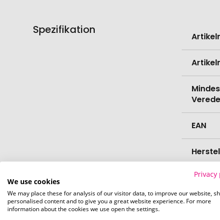
Spezifikation
Weitere
Artike
Informati
Artike
Mindes
Verede
EAN
Herste
Privacy 
Zollta
We use cookies
We may place these for analysis of our visitor data, to improve our website, s
personalised content and to give you a great website experience. For more
Marke
information about the cookies we use open the settings.