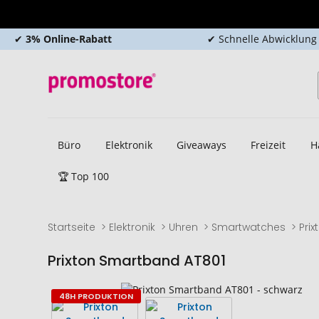
✔
3% Online-Rabatt
✔ Schnelle Abwicklung
Büro
Elektronik
Giveaways
Freizeit
H
🏆 Top 100
Startseite
Elektronik
Uhren
Smartwatches
Pri
Prixton Smartband AT801
Zum
Zum
48H PRODUKTION
Ende
Anfang
der
der