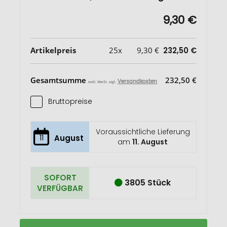
9,30 €
Artikelpreis
25x
9,30 €
232,50 €
Gesamtsumme
232,50 €
Versandkosten
exkl. MwSt. zzgl.
Bruttopreise
Voraussichtliche Lieferung
11
August
am
11. August
SOFORT
3805 Stück
VERFÜGBAR
Doppelwandige
Auf