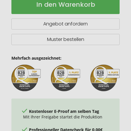
In den Warenkorb
Premium
Lager
Vakuum
Isolierflasche,
500ml
Angebot anfordern
Muster bestellen
Mehrfach ausgezeichnet:
Kostenloser E-Proof am selben Tag
Mit Ihrer Freigabe startet die Produktion
Professioneller Datencheck für 0,00€