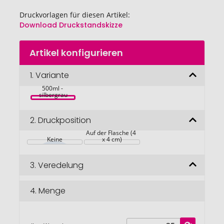
Druckvorlagen für diesen Artikel:
Download Druckstandskizze
Zum
Artikel konfigurieren
Anfang
Doppelwandige 
der
Premium 
Bildgalerie
1.
Variante
Vakuum 
Isolierflasche, 
springen
500ml - 
silbergrau
2.
Druckposition
Auf der Flasche (4 
Keine
x 4 cm)
3.
Veredelung
4.
Menge