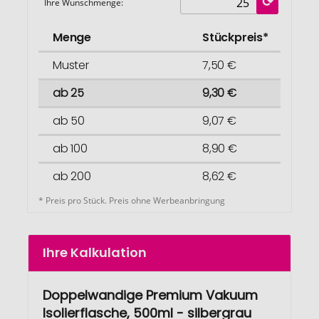
Ihre Wunschmenge:
Menge
Stückpreis*
Muster
7,50 €
ab 25
9,30 €
ab 50
9,07 €
ab 100
8,90 €
ab 200
8,62 €
* Preis pro Stück. Preis ohne Werbeanbringung
Ihre Kalkulation
Doppelwandige Premium Vakuum
Isolierflasche, 500ml - silbergrau