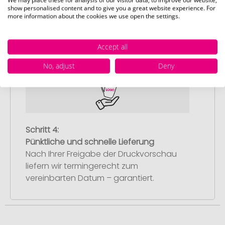
We may place these for analysis of our visitor data, to improve our website,
Artikelvorschau und Freigabe
show personalised content and to give you a great website experience. For
more information about the cookies we use open the settings.
Sie erhalten von uns eine kostenlose
Druckvorschau mit Ihrem Design. Sobald
Accept all
Sie diese freigeben, starten wir
umgehend mit der Produktion.
No, adjust
Deny
Schritt 4:
Pünktliche und schnelle Lieferung
Nach Ihrer Freigabe der Druckvorschau
liefern wir termingerecht zum
vereinbarten Datum – garantiert.