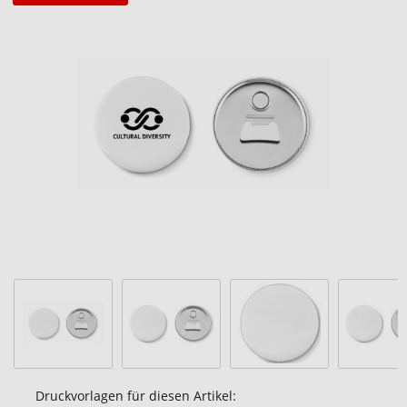
Zum
Ende
der
Bildgalerie
springen
Druckvorlagen für diesen Artikel: