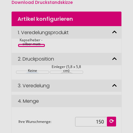
Download Druckstandskizze
Zum
Artikel konfigurieren
Anfang
der
PIN OPENER 
Bildgalerie
1.
Veredelungsprodukt
Magnet-Badge 
mit 
springen
Kapselheber - 
silber matt
2.
Druckposition
 Einleger (5,8 x 5,8 
Keine
cm)
3.
Veredelung
4.
Menge
Ihre Wunschmenge: