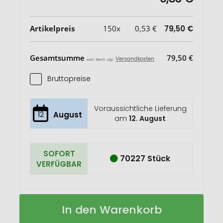
Artikelpreis
150x
0,53 €
79,50 €
Gesamtsumme
79,50 €
Versandkosten
exkl. MwSt. zzgl.
Bruttopreise
Voraussichtliche Lieferung
12
August
am
12. August
SOFORT
70227 Stück
VERFÜGBAR
PIN
Auf
In den Warenkorb
OPENER
Lager
Magnet-