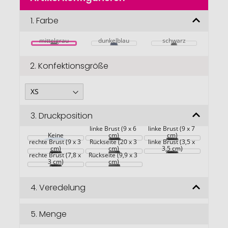
der
Bildgalerie
1.
Farbe
springen
mittelgrau
dunkelblau
schwarz
2.
Konfektionsgröße
3.
Druckposition
linke Brust (9 x 6 
linke Brust (9 x 7 
Keine
Großflächig auf die 
cm)
cm)
rechte Brust (9 x 3 
Rückseite (20 x 3 
linke Brust (3,5 x 
cm)
Großflächig auf die 
cm)
3,5 cm)
rechte Brust (7,8 x 
Rückseite (9,9 x 3 
3 cm)
cm)
4.
Veredelung
5.
Menge