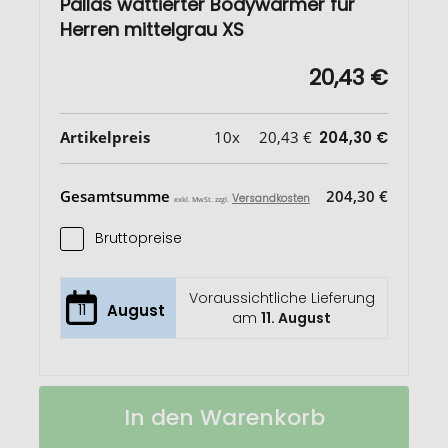
Pallas wattierter Bodywarmer für
Herren mittelgrau XS
20,43 €
Artikelpreis
10x
20,43 €
204,30 €
Gesamtsumme
204,30 €
Versandkosten
exkl. MwSt. zzgl.
Bruttopreise
Voraussichtliche Lieferung
11
August
am
11. August
Pallas
Auf
In den Warenkorb
wattierter
Lager
Bodywarmer