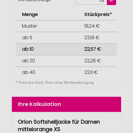
Menge
Stückpreis*
Muster
19,24 €
ab 5
23,19 €
ab 10
22,57 €
ab 20
22,26 €
ab 40
22,11 €
* Preis pro Stück. Preis ohne Werbeanbringung
Ihre Kalkulation
Orion Softshelljacke für Damen
mittelorange XS