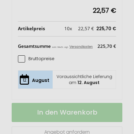
22,57 €
Artikelpreis
10x
22,57 €
225,70 €
Gesamtsumme
225,70 €
Versandkosten
exkl. MwSt. zzgl.
Bruttopreise
Voraussichtliche Lieferung
12
August
am
12. August
Orion
Auf
In den Warenkorb
Softshelljacke
Lager
für
Damen
Angebot anfordern