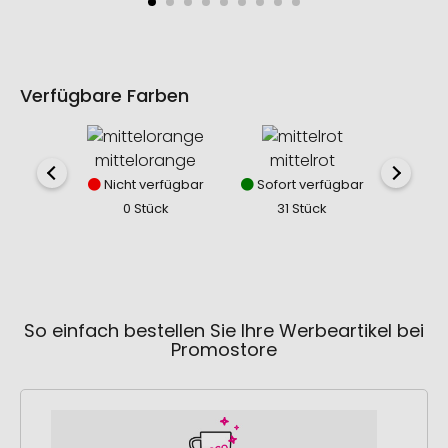
Verfügbare Farben
mittelorange
mittelrot
mit
Nicht verfügbar
Sofort verfügbar
Nich
0 Stück
31 Stück
0
So einfach bestellen Sie Ihre Werbeartikel bei
Promostore