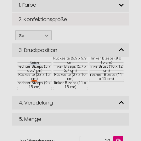
Bildgalerie
1.
Farbe
springen
2.
Konfektionsgröße
3.
Druckposition
Großflächig auf die 
Rückseite (9,9 x 9,9 
linker Bizeps (9 x 
Keine
cm)
15 cm)
rechter Bizeps (5,7 
linker Bizeps (5,7 x 
linke Brust (10 x 12 
Großflächig auf die 
x 5,7 cm)
Großflächig auf die 
5,7 cm)
cm)
Rückseite (23 x 15 
Rückseite (27 x 10 
rechter Bizeps (11 
cm)
cm)
x 15 cm)
rechter Bizeps (9 x 
linker Bizeps (11 x 
15 cm)
15 cm)
4.
Veredelung
5.
Menge
Ihre Wunschmenge: