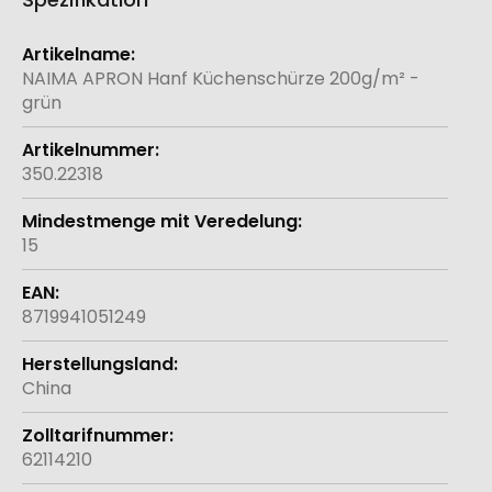
Weitere
Informationen
NAIMA APRON Hanf Küchenschürze 200g/m² -
grün
350.22318
15
8719941051249
China
62114210