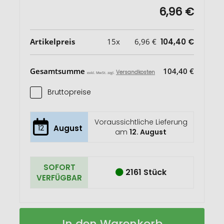
6,96 €
Artikelpreis
15x
6,96 €
104,40 €
Gesamtsumme
104,40 €
Versandkosten
exkl. MwSt. zzgl.
Bruttopreise
Voraussichtliche Lieferung
12
August
am
12. August
SOFORT
2161 Stück
VERFÜGBAR
NAIMA
Auf
In den Warenkorb
APRON
Lager