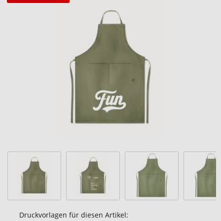
Zum
Ende
der
Bildgalerie
springen
Druckvorlagen für diesen Artikel: