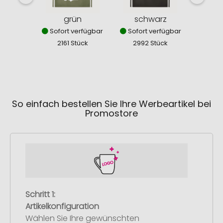
grün
schwarz
Sofort verfügbar
Sofort verfügbar
Sofor
2161 Stück
2992 Stück
328
So einfach bestellen Sie Ihre Werbeartikel bei
Promostore
Schritt 1:
Artikelkonfiguration
Wählen Sie Ihre gewünschten