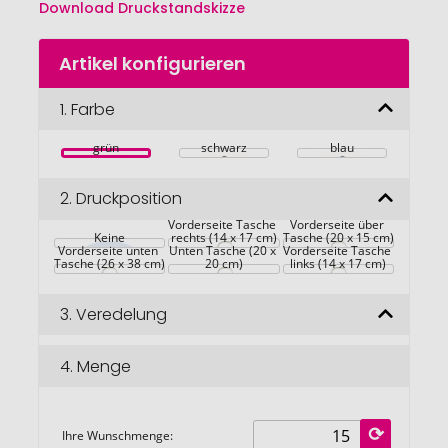
Download Druckstandskizze
Zum
Artikel konfigurieren
Anfang
der
Bildgalerie
1.
Farbe
springen
grün
schwarz
blau
2.
Druckposition
Vorderseite Tasche 
Vorderseite über 
Keine
rechts (14 x 17 cm)
Tasche (20 x 15 cm)
Vorderseite unten 
Unten Tasche (20 x 
Vorderseite Tasche 
Tasche (26 x 38 cm)
20 cm)
links (14 x 17 cm)
3.
Veredelung
4.
Menge
Ihre Wunschmenge: