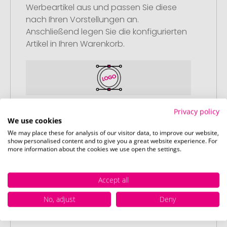
Werbeartikel aus und passen Sie diese
nach Ihren Vorstellungen an.
Anschließend legen Sie die konfigurierten
Artikel in Ihren Warenkorb.
Schritt 2:
Privacy policy
We use cookies
Upload Ihres Logos oder Motivs
We may place these for analysis of our visitor data, to improve our website,
Laden Sie auf unserer
show personalised content and to give you a great website experience. For
more information about the cookies we use open the settings.
Bestellabschlussseite (Checkout) Ihr Logo
oder Motiv hoch und schließen Sie Ihre
Bestellung ab. Falls Sie gerade keine
Accept all
passende Datei zur Verfügung haben,
No, adjust
Deny
können Sie diese gerne später
nachliefern.