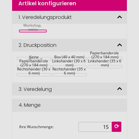
Artikel konfigurieren
Anfang
der
Bildgalerie
1.
Veredelungsprodukt
Multi-Tool 
springen
Workshop, 
weiss
2.
Druckposition
Maßgefertigte 
Kraft-
Papierbanderole 
Maßgefertigte 
Keine
Box (40 x 40 mm)
Multi-Tool - für 
(270 x 184 mm)
Multi-Tool - für 
Papierbanderole 
Linkshänder (30 x 6 
Linkshänder (35 x 6 
(270 x 184 mm)
Multi-Tool - für 
Multi-Tool - für 
mm)
mm)
Rechtshänder (30 x 
Rechtshänder (35 x 
6 mm)
6 mm)
3.
Veredelung
4.
Menge
Ihre Wunschmenge: