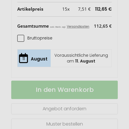
Artikelpreis
15x
7,51 €
112,65 €
Gesamtsumme
112,65 €
Versandkosten
exkl. MwSt. zzgl.
Bruttopreise
Voraussichtliche Lieferung
11
August
am
11. August
Multi-
Auf
In den Warenkorb
Tool
Lager
Workshop
Angebot anfordern
Muster bestellen