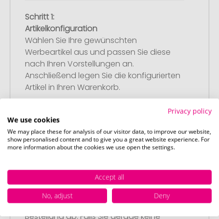
Schritt 1:
Artikelkonfiguration
Wählen Sie Ihre gewünschten
Werbeartikel aus und passen Sie diese
nach Ihren Vorstellungen an.
Anschließend legen Sie die konfigurierten
Artikel in Ihren Warenkorb.
Privacy policy
We use cookies
We may place these for analysis of our visitor data, to improve our website,
show personalised content and to give you a great website experience. For
more information about the cookies we use open the settings.
Schritt 2:
Upload Ihres Logos oder Motivs
Accept all
Laden Sie auf unserer
Bestellabschlussseite (Checkout) Ihr Logo
No, adjust
Deny
oder Motiv hoch und schließen Sie Ihre
Bestellung ab. Falls Sie gerade keine