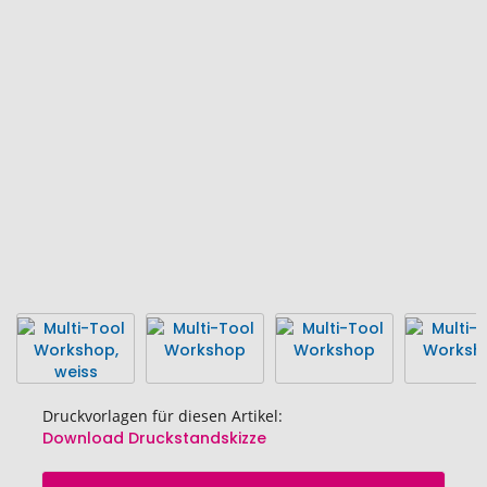
Ende
der
Bildgalerie
springen
Druckvorlagen für diesen Artikel:
Download Druckstandskizze
Zum