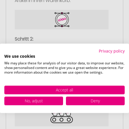
Artikel in Ihren Warenkorb.
Schritt 2:
Upload Ihres Logos oder Motivs
Privacy policy
Laden Sie auf unserer
We use cookies
Bestellabschlussseite (Checkout) Ihr Logo
We may place these for analysis of our visitor data, to improve our website,
show personalised content and to give you a great website experience. For
oder Motiv hoch und schließen Sie Ihre
more information about the cookies we use open the settings.
Bestellung ab. Falls Sie gerade keine
passende Datei zur Verfügung haben,
können Sie diese gerne später
Accept all
nachliefern.
No, adjust
Deny