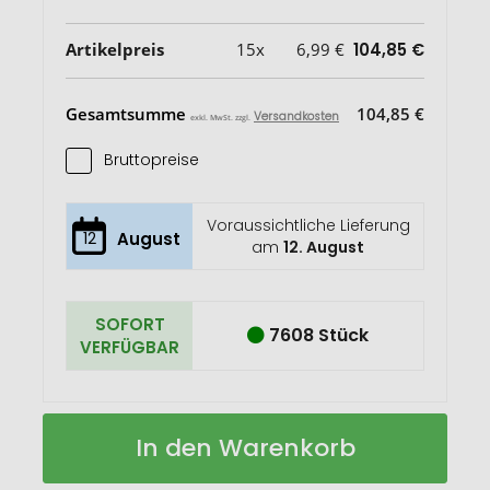
Artikelpreis
15x
6,99 €
104,85 €
Gesamtsumme
104,85 €
Versandkosten
exkl. MwSt. zzgl.
Bruttopreise
Voraussichtliche Lieferung
12
August
am
12. August
SOFORT
7608 Stück
VERFÜGBAR
Mighty
Auf
In den Warenkorb
Mütze
Lager
mit
LED