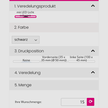
der
Bildgalerie
1.
Veredelungsprodukt
Mighty Mütze 
springen
mit LED Licht 
schwarz 
2.
Farbe
3.
Druckposition
Vorderseite (35 x 
linke Seite (100 x 
Keine
35 mm (Ø 50 mm))
45 mm)
4.
Veredelung
5.
Menge
Ihre Wunschmenge: