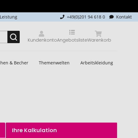
-Leistung
+49(0)201 94 618 0
Kontakt
Kundenkonto
Angebotsliste
Warenkorb
schen & Becher
Themenwelten
Arbeitskleidung
Ihre Kalkulation