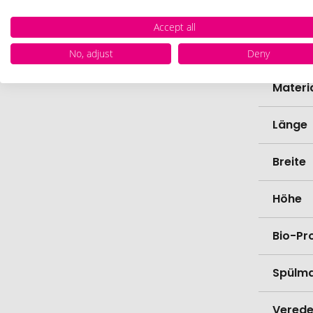
Zollta
Accept all
Farbe
No, adjust
Deny
Materi
Länge
Breite
Höhe
Bio-Pr
Spülma
Verede