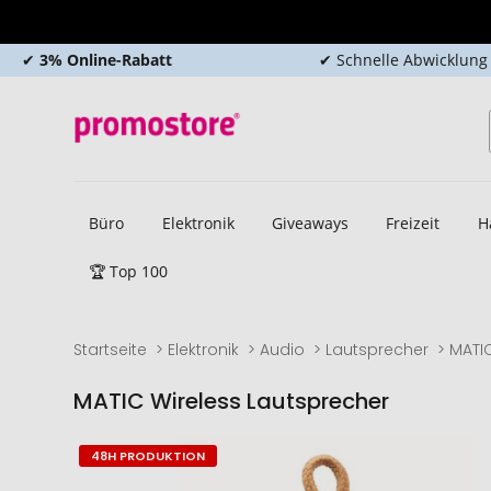
✔
3% Online-Rabatt
✔ Schnelle Abwicklung
Büro
Elektronik
Giveaways
Freizeit
H
🏆 Top 100
Startseite
Elektronik
Audio
Lautsprecher
MATIC
MATIC Wireless Lautsprecher
Zum
Zum
48H PRODUKTION
Ende
Anfang
der
der