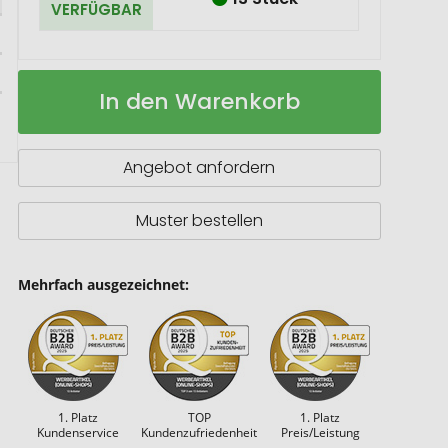
VERFÜGBAR
MATIC
Auf
In den Warenkorb
Wireless
Lager
Lautsprecher
Angebot anfordern
Muster bestellen
Mehrfach ausgezeichnet:
1. Platz
TOP
1. Platz
Kundenservice
Kundenzufriedenheit
Preis/Leistung