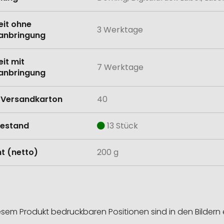
eit ohne
3 Werktage
anbringung
eit mit
7 Werktage
anbringung
Versandkarton
40
estand
13 Stück
t (netto)
200 g
esem Produkt bedruckbaren Positionen sind in den Bildern 