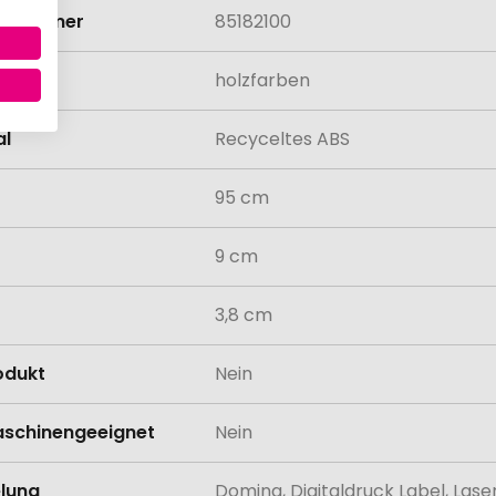
rifnummer
85182100
holzfarben
al
Recyceltes ABS
95 cm
9 cm
3,8 cm
odukt
Nein
schinengeeignet
Nein
lung
Doming, Digitaldruck Label, La