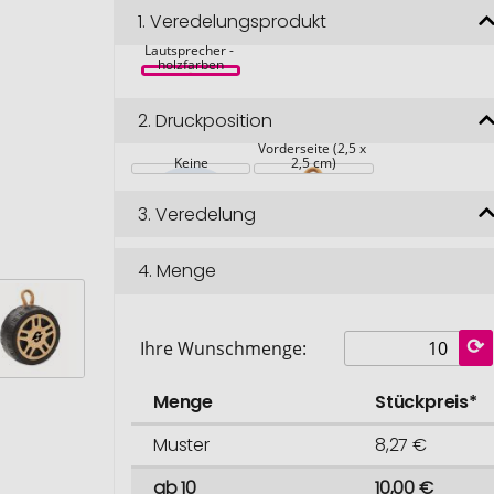
1.
Veredelungsprodukt
MATIC 
Wireless 
Lautsprecher - 
holzfarben
2.
Druckposition
Vorderseite (2,5 x 
Keine
2,5 cm)
3.
Veredelung
4.
Menge
Ihre Wunschmenge:
Menge
Stückpreis*
Muster
8,27 €
ab 10
10,00 €