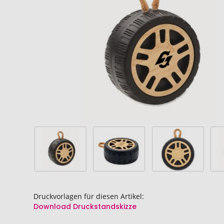
Bildgalerie
Bildgalerie
springen
springen
Druckvorlagen für diesen Artikel:
Download Druckstandskizze