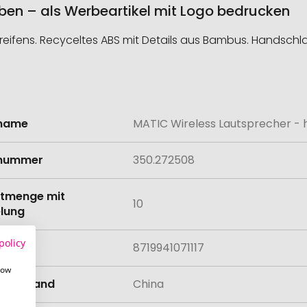
rben – als Werbeartikel mit Logo bedrucken
toreifens. Recyceltes ABS mit Details aus Bambus. Handschl
lname
MATIC Wireless Lautsprecher - 
onen
lnummer
350.272508
tmenge mit
10
lung
policy
8719941071117
how
llungsland
China