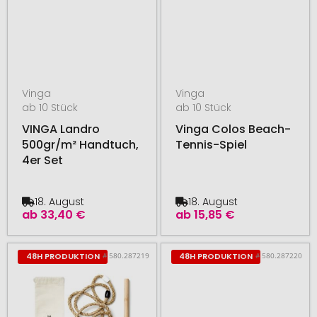
Vinga
Vinga
ab 10 Stück
ab 10 Stück
VINGA Landro
Vinga Colos Beach-
500gr/m² Handtuch,
Tennis-Spiel
4er Set
18. August
18. August
ab
33,40 €
ab
15,85 €
# 580.287219
# 580.287220
48H PRODUKTION
48H PRODUKTION