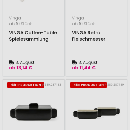
Vinga
Vinga
ab 10 Stück
ab 10 Stück
VINGA Coffee-Table
VINGA Retro
Spielesammlung
Fleischmesser
18. August
18. August
ab
13,14 €
ab
11,44 €
# 580.287183
# 580.287189
48H PRODUKTION
48H PRODUKTION