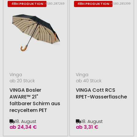
# 580.287269
# 580.285399
48H PRODUKTION
48H PRODUKTION
Vinga
Vinga
ab 20 Stück
ab 40 Stück
VINGA Bosler
VINGA Cott RCS
AWARE™ 21"
RPET-Wasserflasche
faltbarer Schirm aus
recyceltem PET
18. August
18. August
ab
24,34 €
ab
3,31 €