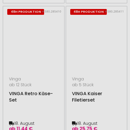
# 580.285410
# 580.285411
48H PRODUKTION
48H PRODUKTION
Vinga
Vinga
ab 12 Stück
ab 5 Stück
VINGA Retro Käse-
VINGA Kaiser
Set
Filetierset
18. August
18. August
ab
11,44 €
ab
25,75 €