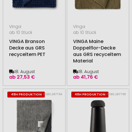
Vinga
Vinga
ab 10 Stück
ab 10 Stück
VINGA Branson
VINGA Maine
Decke aus GRS
Doppelflor-Decke
recyceltem PET
aus GRS recyceltem
Material
18. August
18. August
ab
27,53 €
ab
41,76 €
# 580.287194
# 580.287198
48H PRODUKTION
48H PRODUKTION