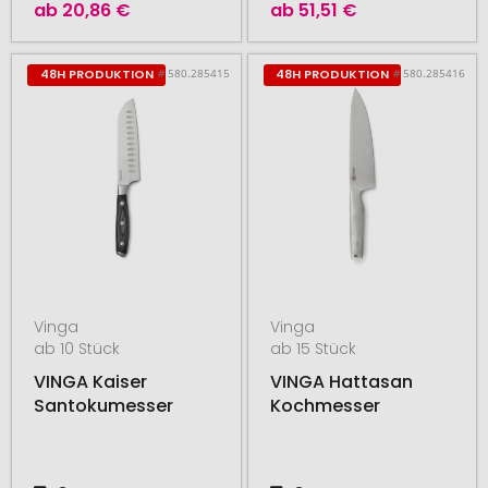
ab
20,86 €
ab
51,51 €
# 580.285415
# 580.285416
48H PRODUKTION
48H PRODUKTION
Vinga
Vinga
ab 10 Stück
ab 15 Stück
VINGA Kaiser
VINGA Hattasan
Santokumesser
Kochmesser