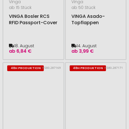
Vinga
Vinga
ab 15 Stück
ab 50 Stück
VINGA Bosler RCS
VINGA Asado-
RFID Passport-Cover
Topflappen
18. August
14. August
ab
6,84 €
ab
3,99 €
# 580.287169
# 580.287171
48H PRODUKTION
48H PRODUKTION