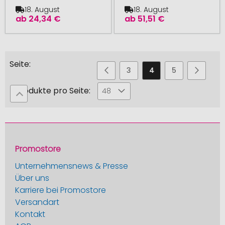
18. August
18. August
ab
24,34 €
ab
51,51 €
Seite
Seite
Seite
Zurück
Seite
Sie
Seite
Seite
Seite
Weiter
2
3
4
5
6
lesen
Produkte pro Seite:
48
gerade
die
Seite
Promostore
Unternehmensnews & Presse
Über uns
Karriere bei Promostore
Versandart
Kontakt