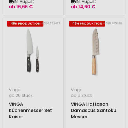
18. August
18. August
ab
16,66 €
ab
14,60 €
# 580.285417
# 580.285418
48H PRODUKTION
48H PRODUKTION
Vinga
Vinga
ab 20 Stück
ab 5 Stück
VINGA
VINGA Hattasan
Küchenmesser Set
Damascus Santoku
Kaiser
Messer