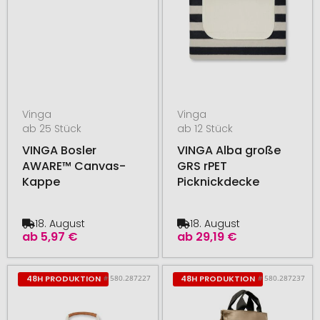
Vinga
Vinga
ab 25 Stück
ab 12 Stück
VINGA Bosler
VINGA Alba große
AWARE™ Canvas-
GRS rPET
Kappe
Picknickdecke
18. August
18. August
ab
5,97 €
ab
29,19 €
# 580.287227
# 580.287237
48H PRODUKTION
48H PRODUKTION