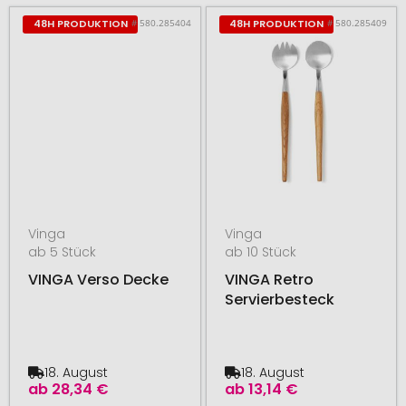
# 580.285404
# 580.285409
48H PRODUKTION
48H PRODUKTION
Vinga
Vinga
ab 5 Stück
ab 10 Stück
VINGA Verso Decke
VINGA Retro
Servierbesteck
18. August
18. August
ab
28,34 €
ab
13,14 €