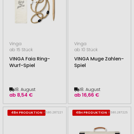
Vinga
Vinga
ab 15 Stück
ab 10 Stück
VINGA Faia Ring-
VINGA Muge Zahlen-
Wurf-Spiel
Spiel
18. August
18. August
ab
8,54 €
ab
16,66 €
# 580.287221
# 580.287225
48H PRODUKTION
48H PRODUKTION