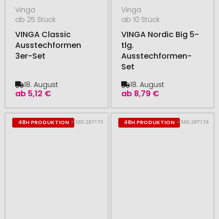
Vinga
Vinga
ab 25 Stück
ab 10 Stück
VINGA Classic
VINGA Nordic Big 5-
Ausstechformen
tlg.
3er-Set
Ausstechformen-
Set
18. August
18. August
ab
5,12 €
ab
8,79 €
# 580.287173
# 580.287174
48H PRODUKTION
48H PRODUKTION