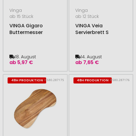
Vinga
Vinga
ab 15 Stück
ab 12 Stück
VINGA Gigaro
VINGA Veia
Buttermesser
Servierbrett S
18. August
14. August
ab
5,97 €
ab
7,65 €
# 580.287175
# 580.287176
48H PRODUKTION
48H PRODUKTION