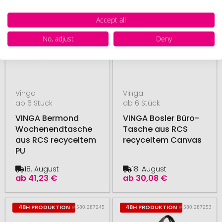
Accept all
No, adjust
Deny
Vinga
Vinga
ab 6 Stück
ab 6 Stück
VINGA Bermond
VINGA Bosler Büro-
Wochenendtasche
Tasche aus RCS
aus RCS recyceltem
recyceltem Canvas
PU
18. August
18. August
ab
41,23 €
ab
30,08 €
# 580.287245
# 580.287253
48H PRODUKTION
48H PRODUKTION