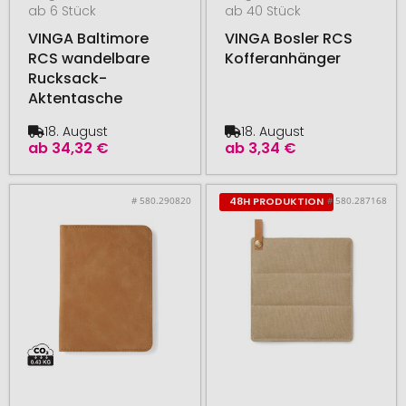
ab 6 Stück
ab 40 Stück
VINGA Baltimore
VINGA Bosler RCS
RCS wandelbare
Kofferanhänger
Rucksack-
Aktentasche
18. August
18. August
ab
34,32 €
ab
3,34 €
# 580.290820
# 580.287168
48H PRODUKTION