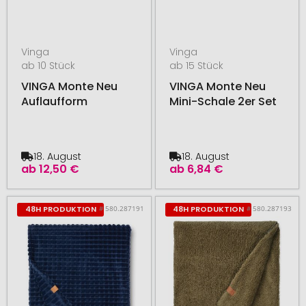
Vinga
Vinga
ab 10 Stück
ab 15 Stück
VINGA Monte Neu
VINGA Monte Neu
Auflaufform
Mini-Schale 2er Set
18. August
18. August
ab
12,50 €
ab
6,84 €
# 580.287191
# 580.287193
48H PRODUKTION
48H PRODUKTION