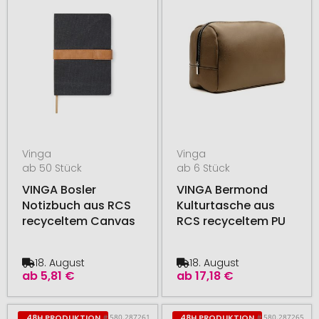
Vinga
Vinga
ab 50 Stück
ab 6 Stück
VINGA Bosler
VINGA Bermond
Notizbuch aus RCS
Kulturtasche aus
recyceltem Canvas
RCS recyceltem PU
18. August
18. August
ab
5,81 €
ab
17,18 €
# 580.287261
# 580.287265
48H PRODUKTION
48H PRODUKTION