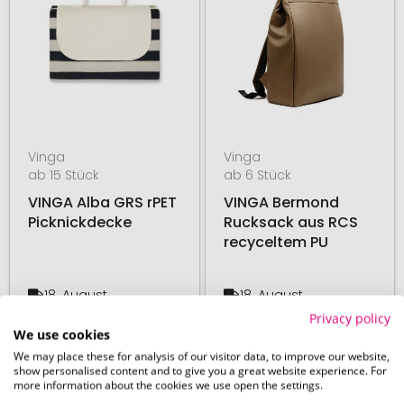
Vinga
Vinga
ab 15 Stück
ab 6 Stück
VINGA Alba GRS rPET
VINGA Bermond
Picknickdecke
Rucksack aus RCS
recyceltem PU
18. August
18. August
ab
21,11 €
ab
34,32 €
Privacy policy
We use cookies
We may place these for analysis of our visitor data, to improve our website,
# 580.287239
# 580.287241
48H PRODUKTION
48H PRODUKTION
show personalised content and to give you a great website experience. For
more information about the cookies we use open the settings.