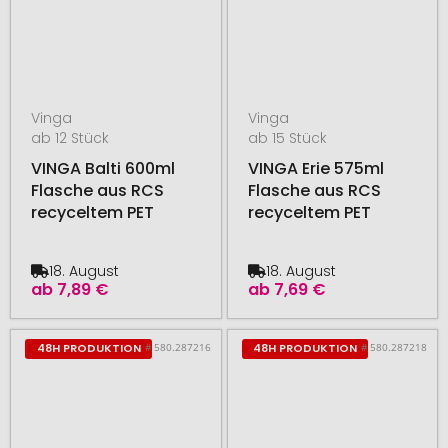
Vinga
Vinga
ab 12 Stück
ab 15 Stück
VINGA Balti 600ml
VINGA Erie 575ml
Flasche aus RCS
Flasche aus RCS
recyceltem PET
recyceltem PET
18. August
18. August
ab
7,89 €
ab
7,69 €
# 580.287216
# 580.287218
48H PRODUKTION
48H PRODUKTION