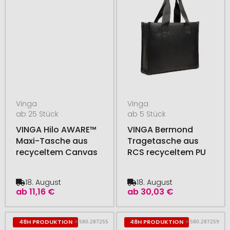
Vinga
Vinga
ab 25 Stück
ab 5 Stück
VINGA Hilo AWARE™
VINGA Bermond
Maxi-Tasche aus
Tragetasche aus
recyceltem Canvas
RCS recyceltem PU
18. August
18. August
ab
11,16 €
ab
30,03 €
# 580.287255
# 580.287259
48H PRODUKTION
48H PRODUKTION