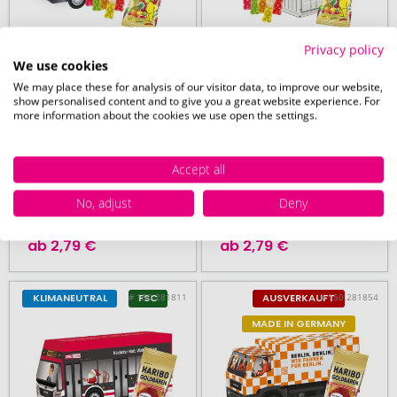
Privacy policy
We use cookies
We may place these for analysis of our visitor data, to improve our website,
HARIBO
HARIBO
show personalised content and to give you a great website experience. For
ab 100 Stück
ab 100 Stück
more information about the cookies we use open the settings.
3D Präsent
3D Präsent
Transporter
Container
Accept all
No, adjust
Deny
19. August
19. August
ab
2,79 €
ab
2,79 €
# 150.281811
# 150.281854
KLIMANEUTRAL
FSC
AUSVERKAUFT
MADE IN GERMANY