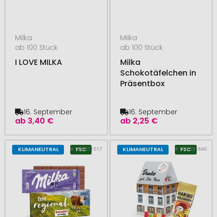
Milka
Milka
ab 100 Stück
ab 100 Stück
I LOVE MILKA
Milka
Schokotäfelchen in
Präsentbox
16. September
16. September
ab
3,40 €
ab
2,25 €
# 150.271017
# 150.281840
KLIMANEUTRAL
FSC
KLIMANEUTRAL
FSC