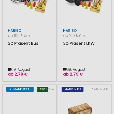
HARIBO
HARIBO
ab 100 Stück
ab 100 Stück
3D Präsent Bus
3D Präsent LKW
19. August
19. August
ab
2,79 €
ab
2,79 €
# 150.282124
# 445.275841
KLIMANEUTRAL
FSC
MADE IN EU