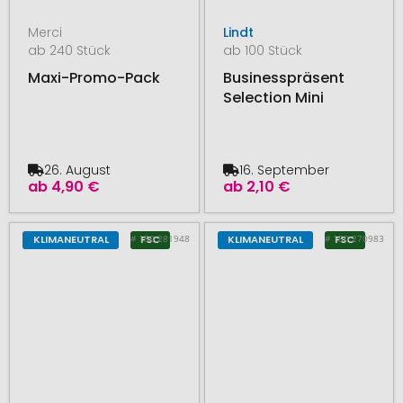
Merci
Lindt
ab 240 Stück
ab 100 Stück
Maxi-Promo-Pack
Businesspräsent
Selection Mini
26. August
16. September
ab
4,90 €
ab
2,10 €
# 150.281948
# 150.270983
KLIMANEUTRAL
FSC
KLIMANEUTRAL
FSC