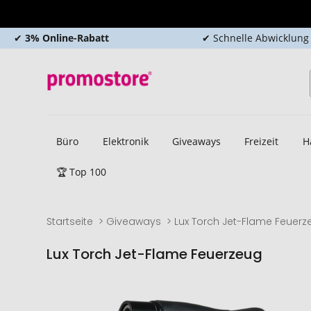
✔
3% Online-Rabatt
✔ Schnelle Abwicklung
Büro
Elektronik
Giveaways
Freizeit
H
🏆 Top 100
Startseite
Giveaways
Lux Torch Jet-Flame Feuerz
Lux Torch Jet-Flame Feuerzeug
Zum
Zum
Ende
Anfang
der
der