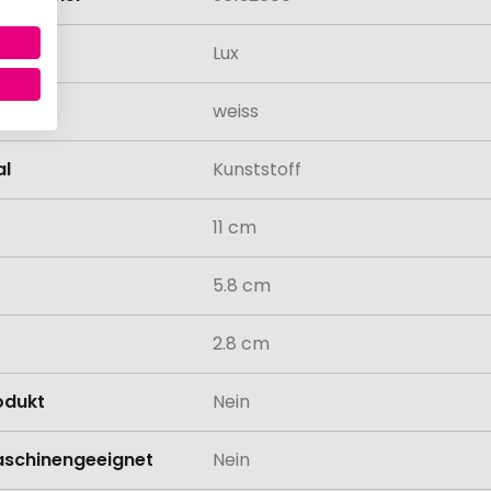
Lux
weiss
al
Kunststoff
11 cm
5.8 cm
2.8 cm
odukt
Nein
schinengeeignet
Nein