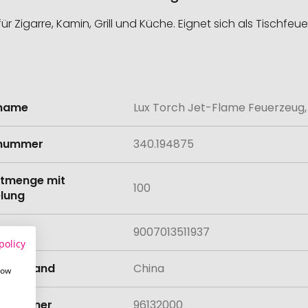
Zigarre, Kamin, Grill und Küche. Eignet sich als Tischfeue
lname
Lux Torch Jet-Flame Feuerzeug,
onen
lnummer
340.194875
tmenge mit
100
lung
9007013511937
policy
llungsland
China
how
rifnummer
96132000