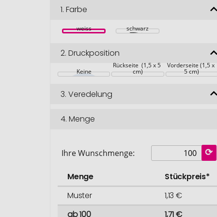
1.
Farbe
weiss
schwarz
2.
Druckposition
Rückseite  (1,5 x 5 
Vorderseite (1,5 x 
Keine
cm)
5 cm)
3.
Veredelung
4.
Menge
Ihre Wunschmenge:
Menge
Stückpreis*
Muster
1,13 €
ab 100
1,71 €