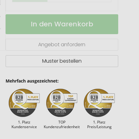
Lux
Auf
In den Warenkorb
Torch
Lager
Jet-
Flame
Feuerzeug
Angebot anfordern
Muster bestellen
Mehrfach ausgezeichnet:
1. Platz
TOP
1. Platz
Kundenservice
Kundenzufriedenheit
Preis/Leistung