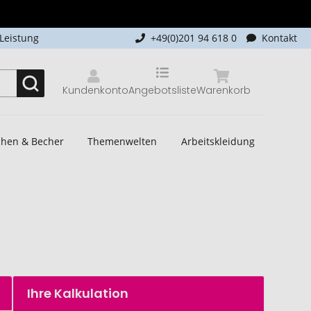
-Leistung
+49(0)201 94 618 0
Kontakt
Kundenkonto
Angebotsliste
Warenkorb
schen & Becher
Themenwelten
Arbeitskleidung
Ihre Kalkulation