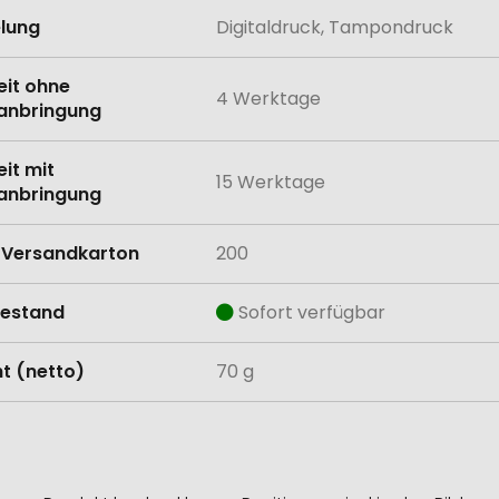
lung
Digitaldruck, Tampondruck
eit ohne
4 Werktage
anbringung
eit mit
15 Werktage
anbringung
Versandkarton
200
estand
Sofort verfügbar
t (netto)
70 g