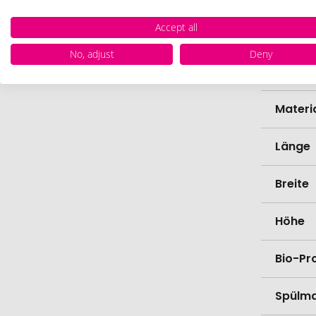
Accept all
Marke
No, adjust
Deny
Farbe
Materi
Länge
Breite
Höhe
Bio-Pr
Spülma