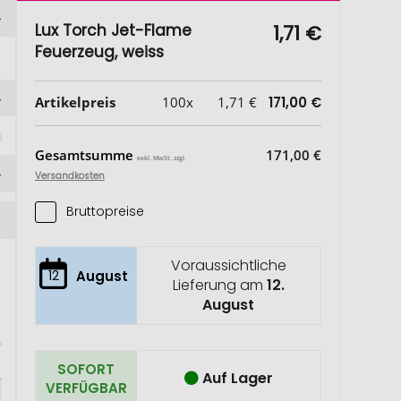
Lux Torch Jet-Flame
1,71 €
Feuerzeug, weiss
Artikelpreis
100x
1,71 €
171,00 €
Gesamtsumme
171,00 €
exkl. MwSt. zzgl.
Versandkosten
Bruttopreise
Voraussichtliche
12
August
Lieferung am
12.
August
SOFORT
Auf Lager
VERFÜGBAR