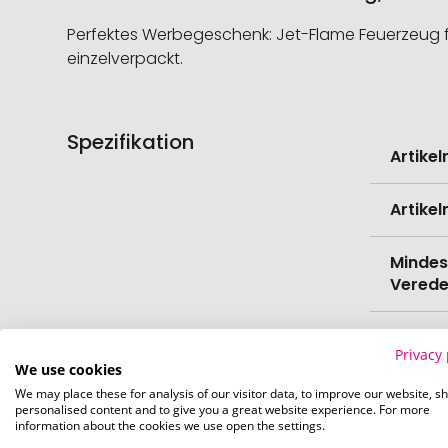
Perfektes Werbegeschenk: Jet-Flame Feuerzeug für 
einzelverpackt.
Spezifikation
Weitere
Artike
Informati
Artike
Mindes
Verede
EAN
Privacy 
We use cookies
Herste
We may place these for analysis of our visitor data, to improve our website, s
personalised content and to give you a great website experience. For more
information about the cookies we use open the settings.
Zollta