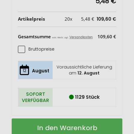
5,48 €
Artikelpreis
20x
5,48 €
109,60 €
Gesamtsumme
109,60 €
Versandkosten
exkl. MwSt. zzgl.
Bruttopreise
Voraussichtliche Lieferung
12
August
am
12. August
SOFORT
1129 Stück
VERFÜGBAR
Lidan
Auf
In den Warenkorb
360
Lager
ml