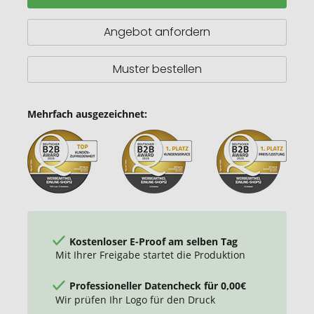
Becher
aus
Angebot anfordern
Borosilikatglas
mit
Korkgriff
Muster bestellen
und
Silikondeckel
Mehrfach ausgezeichnet:
Kostenloser E-Proof am selben Tag
Mit Ihrer Freigabe startet die Produktion
Professioneller Datencheck für 0,00€
Wir prüfen Ihr Logo für den Druck