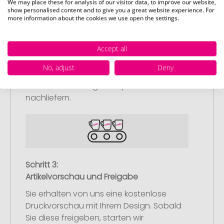
We may place these for analysis of our visitor data, to improve our website,
Upload Ihres Logos oder Motivs
show personalised content and to give you a great website experience. For
more information about the cookies we use open the settings.
Laden Sie auf unserer
Bestellabschlussseite (Checkout) Ihr Logo
Accept all
oder Motiv hoch und schließen Sie Ihre
Bestellung ab. Falls Sie gerade keine
No, adjust
Deny
passende Datei zur Verfügung haben,
können Sie diese gerne später
nachliefern.
Schritt 3:
Artikelvorschau und Freigabe
Sie erhalten von uns eine kostenlose
Druckvorschau mit Ihrem Design. Sobald
Sie diese freigeben, starten wir