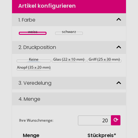
Zum
Artikel konfigurieren
Anfang
der
Bildgalerie
1.
Farbe
springen
weiss
schwarz
2.
Druckposition
Keine
Glas (22 x 10 mm)
Griff (25 x 30 mm)
Knopf (35 x 20 mm)
3.
Veredelung
4.
Menge
Ihre Wunschmenge:
Menge
Stückpreis*