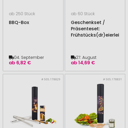
ab 250 Stück
ab 60 Stück
BBQ-Box
Geschenkset /
Präsenteset:
Frühstücks(dr)eierlei
04. September
27. August
ab
6,82 €
ab
14,69 €
# 505.178829
# 505.178831