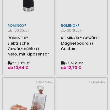
ROMINOX®
ROMINOX®
ab 100 Stück
ab 60 Stück
ROMINOX®
ROMINOX® Gewürz-
Elektrische
Magnetboard //
Gewürzmühle //
Gustus
Nero, mit Kippsensor
27. August
27. August
ab
10,64 €
ab
12,73 €
# 505.178395
# 330.285305