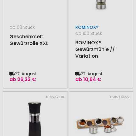
ab 60 Stück
ROMINOX®
ab 100 Stück
Geschenkset:
ROMINOX®
Gewürzrolle XXL
Gewürzmühle //
Variation
27. August
27. August
ab
26,33 €
ab
10,64 €
# 505.17818
# 505.178222