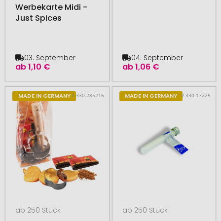
Werbekarte Midi -
Just Spices
03. September
04. September
ab
1,10 €
ab
1,06 €
# 330.285216
# 330.17225
MADE IN GERMANY
MADE IN GERMANY
ab 250 Stück
ab 250 Stück