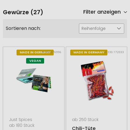
Gewürze (27)
Filter anzeigen
Sortieren nach:
Reihenfolge
# 300.276996
# 330.172033
MADE IN GERMANY
MADE IN GERMANY
VEGAN
Just Spices
ab 250 Stück
ab 180 Stück
Chili-Tüte