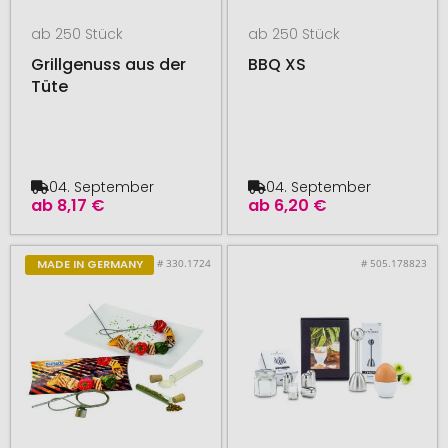
ab 250 Stück
ab 250 Stück
Grillgenuss aus der
BBQ XS
Tüte
04. September
04. September
ab
8,17 €
ab
6,20 €
# 330.1724
# 505.178823
MADE IN GERMANY