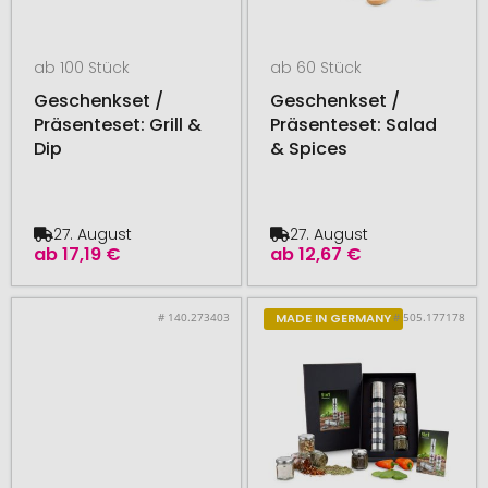
ab 100 Stück
ab 60 Stück
Geschenkset /
Geschenkset /
Präsenteset: Grill &
Präsenteset: Salad
Dip
& Spices
27. August
27. August
ab
17,19 €
ab
12,67 €
# 140.273403
# 505.177178
MADE IN GERMANY