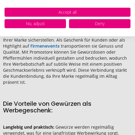
Warum Gewürze als Werbeartikel
Accept all
bedrucken?
No, adjust
Deny
Gewürze
sind langlebig und nützlich – das macht sie zu
hervorragenden Werbemitteln, die eine dauerhafte Präsenz
Ihrer Marke sicherstellen. Als Geschenk für Kunden oder als
Highlight auf
Firmenevents
transportieren sie Genuss und
Qualität. Mit Promostore können Sie Gewürzdosen oder
Pfeffermühlen individuell gestalten und bedrucken, wodurch
Ihre Werbebotschaft auf subtile Weise mit einem positiven
Geschmackserlebnis verknüpft wird. Diese Verbindung stärkt
die Kundenbindung, da Ihre Marke regelmäßig im Alltag
präsent ist.
Die Vorteile von Gewürzen als
Werbegeschenk:
Langlebig und praktisch:
Gewürze werden regelmäßig
verwendet, was für eine langfristige Werbewirkung sorgt.