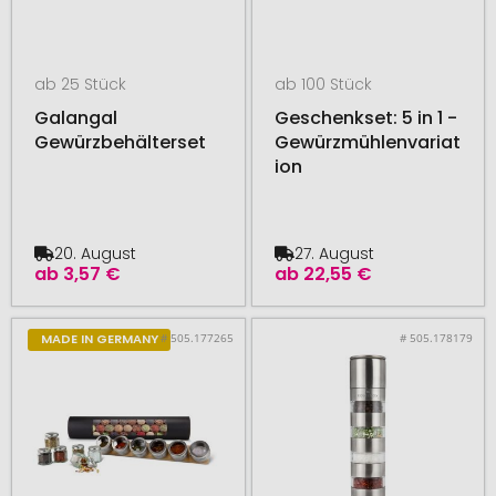
ab 25 Stück
ab 100 Stück
Galangal
Geschenkset: 5 in 1 -
Gewürzbehälterset
Gewürzmühlenvariat
ion
20. August
27. August
ab
3,57 €
ab
22,55 €
# 505.177265
# 505.178179
MADE IN GERMANY