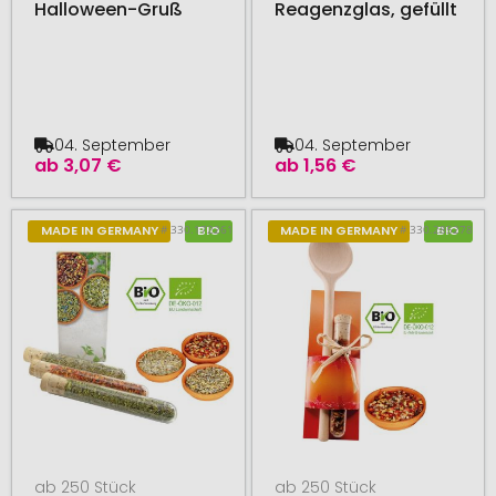
Halloween-Gruß
Reagenzglas, gefüllt
04. September
04. September
ab
3,07 €
ab
1,56 €
# 330.172261
# 330.285278
MADE IN GERMANY
BIO
MADE IN GERMANY
BIO
ab 250 Stück
ab 250 Stück