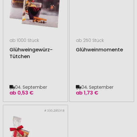
ab 1000 Stück
ab 250 Stück
Glühweingewürz-
Glühweinmomente
Tütchen
04. September
04. September
ab
0,53 €
ab
1,73 €
# 330.285318