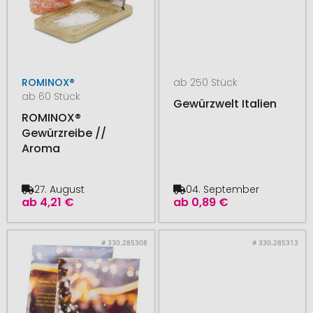
ROMINOX®
ab 250 Stück
ab 60 Stück
Gewürzwelt Italien
ROMINOX®
Gewürzreibe //
Aroma
27. August
04. September
ab
4,21 €
ab
0,89 €
# 330.285308
# 330.285313