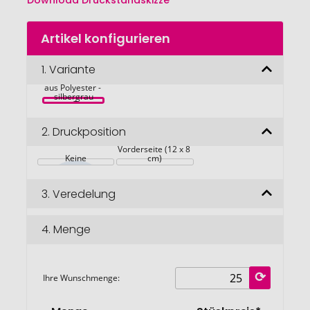
Download Druckstandskizze
Zum
Artikel konfigurieren
Anfang
der
Bildgalerie
1.
Variante
Laptoptasche 
springen
aus Polyester - 
silbergrau
2.
Druckposition
Auf der 
Vorderseite (12 x 8 
Keine
cm)
3.
Veredelung
4.
Menge
Ihre Wunschmenge: