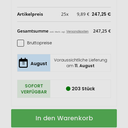
Artikelpreis
25x
9,89 €
247,25 €
Gesamtsumme
247,25 €
Versandkosten
exkl. MwSt. zzgl.
Bruttopreise
Voraussichtliche Lieferung
11
August
am
11. August
SOFORT
203 Stück
VERFÜGBAR
Laptoptasche
Auf
In den Warenkorb
aus
Lager
Polyester