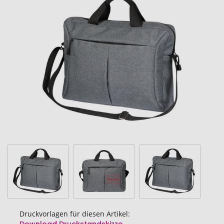
Ende
der
Bildgalerie
springen
Druckvorlagen für diesen Artikel: