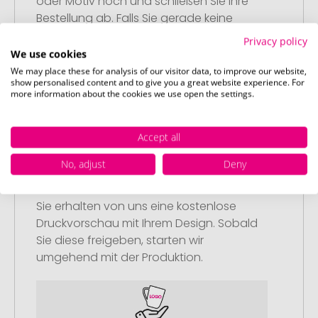
oder Motiv hoch und schließen Sie Ihre
Bestellung ab. Falls Sie gerade keine
passende Datei zur Verfügung haben,
Privacy policy
können Sie diese gerne später
We use cookies
nachliefern.
We may place these for analysis of our visitor data, to improve our website,
show personalised content and to give you a great website experience. For
more information about the cookies we use open the settings.
Accept all
No, adjust
Deny
Schritt 3:
Artikelvorschau und Freigabe
Sie erhalten von uns eine kostenlose
Druckvorschau mit Ihrem Design. Sobald
Sie diese freigeben, starten wir
umgehend mit der Produktion.