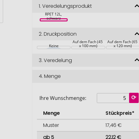
Laptop-
1.
Veredelungsprodukt
Messenger-
Tasche Liam 
RPET 12L, 
schwarz
2.
Druckposition
Auf dem Fach (45 
Auf dem Fach (65 
Keine
x 100 mm)
x 120 mm)
3.
Veredelung
4.
Menge
Ihre Wunschmenge:
Menge
Stückpreis*
Muster
17,46 €
ab 5
22,12 €