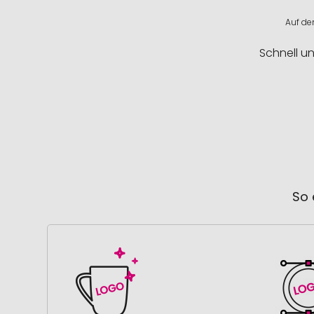
Auf de
Schnell u
So 