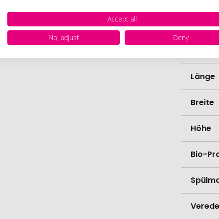
Accept all
Farbe
No, adjust
Deny
Materi
Länge
Breite
Höhe
Bio-Pr
Spülma
Verede