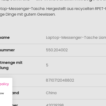
aptop-Messenger-Tasche. Hergestellt aus recycelten RPET-Mate
tige Dinge mit gutem Gewissen.
lname
Laptop-Messenger-Tasche Liam 
onen
lnummer
550.204002
tmenge mit
5
lung
8710712048802
policy
llungsland
China
how
rifnummer
42029298