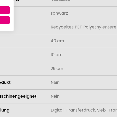
schwarz
al
Recyceltes PET Polyethylentere
40 cm
10 cm
29 cm
odukt
Nein
schinengeeignet
Nein
lung
Digital-Transferdruck, Sieb-Tra