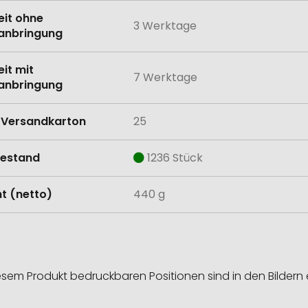
eit ohne
3 Werktage
anbringung
eit mit
7 Werktage
anbringung
Versandkarton
25
estand
1236 Stück
t (netto)
440 g
esem Produkt bedruckbaren Positionen sind in den Bildern 