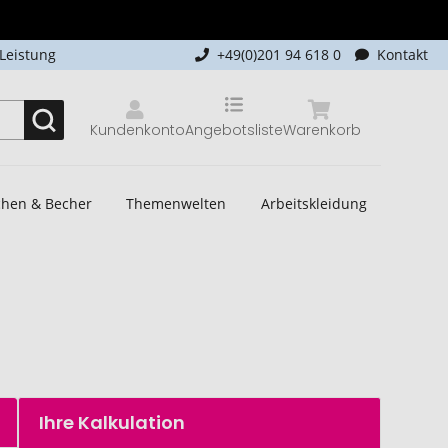
-Leistung
+49(0)201 94 618 0
Kontakt
Kundenkonto
Angebotsliste
Warenkorb
schen & Becher
Themenwelten
Arbeitskleidung
Ihre Kalkulation