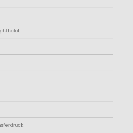
phthalat
nsferdruck