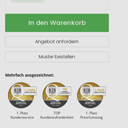
Laptop-
Auf
In den Warenkorb
Messenger-
Lager
Tasche
Liam
RPET
Angebot anfordern
12L
Muster bestellen
Mehrfach ausgezeichnet:
1. Platz
TOP
1. Platz
Kundenservice
Kundenzufriedenheit
Preis/Leistung