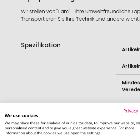
Wir stellen vor: "Liam" - Ihre umweltfreundliche L
Transportieren Sie Ihre Technik und andere wich
Spezifikation
Weitere
Artike
Informati
Artike
Mindes
Verede
EAN
Privacy 
We use cookies
Herste
We may place these for analysis of our visitor data, to improve our website, s
personalised content and to give you a great website experience. For more
information about the cookies we use open the settings.
Zollta