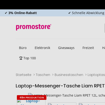
✔
3% Online-Rabatt
✔ Schnelle Abwicklung
Büro
Elektronik
Giveaways
Freizeit
H
🏆 Top 100
Startseite
Taschen
Businesstaschen
Laptopta
Laptop-Messenger-Tasche Liam RPET 
Zum
Zum
48H PRODUKTION
Ende
Anfang
der
der