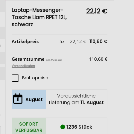
Laptop-Messenger-
22,12 €
Tasche Liam RPET 12L,
schwarz
Artikelpreis
5x
22,12 €
110,60 €
Gesamtsumme
110,60 €
exkl. MwSt. zzgl.
Versandkosten
Bruttopreise
Voraussichtliche
11
August
Lieferung am
11. August
SOFORT
1236 Stück
VERFÜGBAR