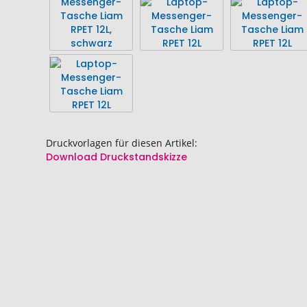
Bildgalerie
Bildgalerie
springen
springen
Druckvorlagen für diesen Artikel:
Download Druckstandskizze