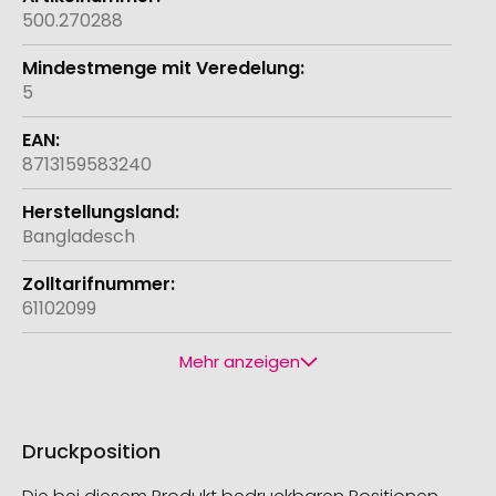
500.270288
5
8713159583240
Bangladesch
61102099
Mehr anzeigen
Druckposition