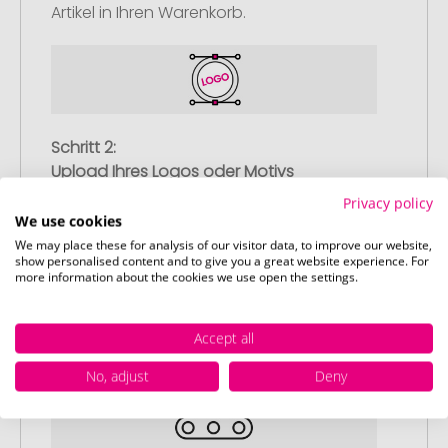
Artikel in Ihren Warenkorb.
Schritt 2:
Upload Ihres Logos oder Motivs
Privacy policy
Laden Sie auf unserer
We use cookies
Bestellabschlussseite (Checkout) Ihr Logo
We may place these for analysis of our visitor data, to improve our website,
oder Motiv hoch und schließen Sie Ihre
show personalised content and to give you a great website experience. For
Bestellung ab. Falls Sie gerade keine
more information about the cookies we use open the settings.
passende Datei zur Verfügung haben,
können Sie diese gerne später
Accept all
nachliefern.
No, adjust
Deny