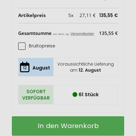
Artikelpreis
5x
27,11 €
135,55 €
Gesamtsumme
135,55 €
Versandkosten
exkl. MwSt. zzgl.
Bruttopreise
Voraussichtliche Lieferung
12
August
am
12. August
SOFORT
61 Stück
VERFÜGBAR
Laguna
Auf
In den Warenkorb
Unisex
Lager
Hoodie