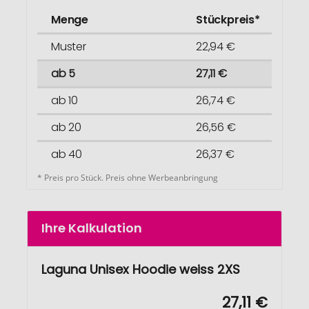
Menge
Stückpreis*
Muster
22,94 €
ab 5
27,11 €
ab 10
26,74 €
ab 20
26,56 €
ab 40
26,37 €
* Preis pro Stück. Preis ohne Werbeanbringung
Ihre Kalkulation
Laguna Unisex Hoodie weiss 2XS
27,11 €