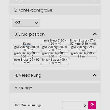
springen
2.
Konfektionsgröße
3.
Druckposition
linke Brust (120 x 
linker Bizeps (57 x 
Rückseite 
Keine
Rückseite 
120 mm)
57 mm (Ø 80 mm))
Rückseite 
großflächig (300 x 
großflächig (280 x 
großflächig (99 x 
Vorderseite 
350 mm)
Vorderseite 
230 mm)
Vorderseite 
99 mm)
großflächig (300 x 
großflächig (280 x 
großflächig (99 x 
200 mm)
200 mm)
99 mm)
linke Brust (99 x 99 
linker Bizeps (90 x 
mm)
120 mm)
4.
Veredelung
5.
Menge
Ihre Wunschmenge: