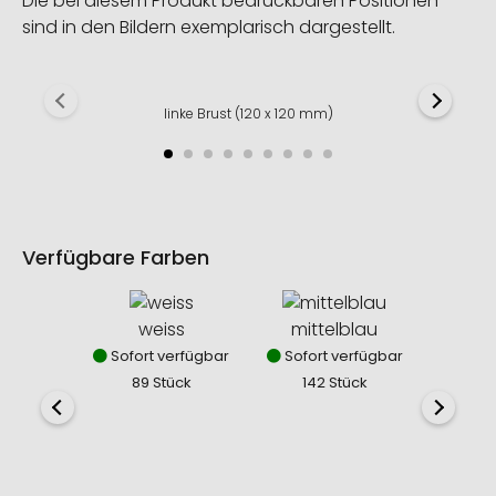
Die bei diesem Produkt bedruckbaren Positionen
sind in den Bildern exemplarisch dargestellt.
linke Brust (120 x 120 mm)
Verfügbare Farben
weiss
mittelblau
Sofort verfügbar
Sofort verfügbar
89 Stück
142 Stück
dun
Sofor