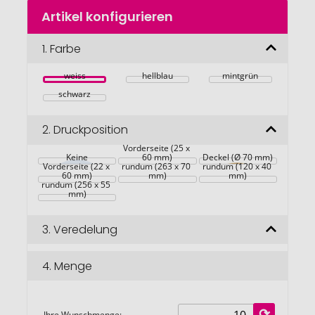
Zum
Artikel konfigurieren
Anfang
der
Bildgalerie
1.
Farbe
springen
weiss
hellblau
mintgrün
schwarz
2.
Druckposition
Vorderseite (25 x 
Keine
60 mm)
Deckel (Ø 70 mm)
Vorderseite (22 x 
rundum (263 x 70 
rundum (120 x 40 
60 mm)
mm)
mm)
rundum (256 x 55 
mm)
3.
Veredelung
4.
Menge
Ihre Wunschmenge: