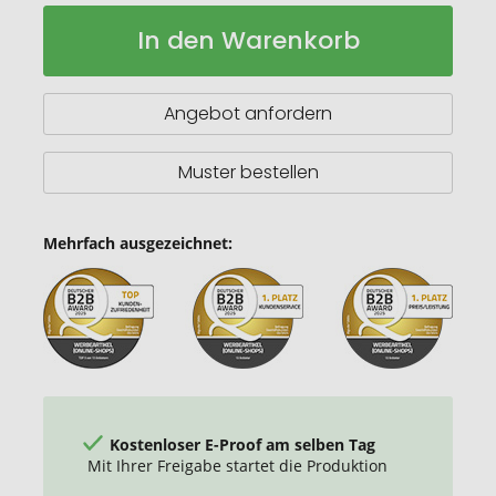
Lagan
Auf
In den Warenkorb
300
Lager
ml
Kupfer-
Vakuum
Angebot anfordern
Isolierbecher
mit
Bambusdeckel
Muster bestellen
Mehrfach ausgezeichnet:
Kostenloser E-Proof am selben Tag
Mit Ihrer Freigabe startet die Produktion