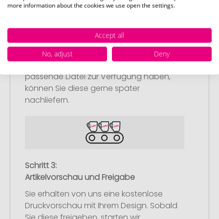
Schritt 2:
more information about the cookies we use open the settings.
Upload Ihres Logos oder Motivs
Laden Sie auf unserer
Accept all
Bestellabschlussseite (Checkout) Ihr Logo
oder Motiv hoch und schließen Sie Ihre
No, adjust
Deny
Bestellung ab. Falls Sie gerade keine
passende Datei zur Verfügung haben,
können Sie diese gerne später
nachliefern.
Schritt 3:
Artikelvorschau und Freigabe
Sie erhalten von uns eine kostenlose
Druckvorschau mit Ihrem Design. Sobald
Sie diese freigeben, starten wir