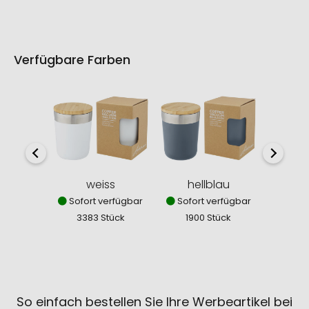
Verfügbare Farben
weiss
hellblau
mi
Sofort verfügbar
Sofort verfügbar
Sofor
3383 Stück
1900 Stück
193
So einfach bestellen Sie Ihre Werbeartikel bei