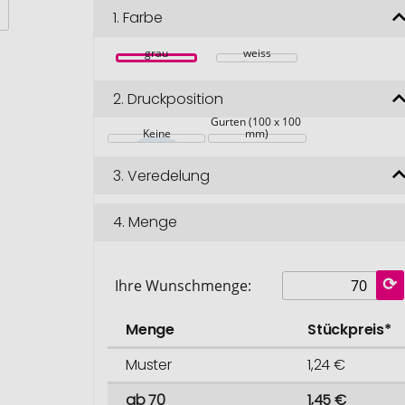
1.
Farbe
grau
weiss
2.
Druckposition
zwischen den 
Gurten (100 x 100 
Keine
mm)
3.
Veredelung
4.
Menge
Ihre Wunschmenge:
Menge
Stückpreis*
Muster
1,24 €
ab 70
1,45 €