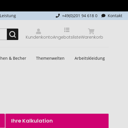
-Leistung
+49(0)201 94 618 0
Kontakt
Kundenkonto
Angebotsliste
Warenkorb
schen & Becher
Themenwelten
Arbeitskleidung
Ihre Kalkulation