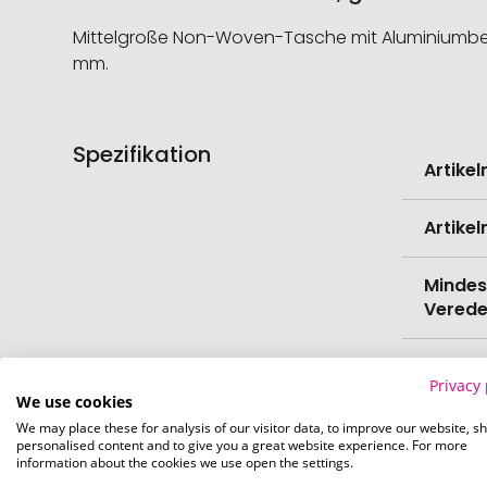
Mittelgroße Non-Woven-Tasche mit Aluminiumbesch
mm.
Spezifikation
Weitere
Artike
Informati
Artike
Mindes
Verede
EAN
Privacy 
We use cookies
Herste
We may place these for analysis of our visitor data, to improve our website, s
personalised content and to give you a great website experience. For more
information about the cookies we use open the settings.
Zollta