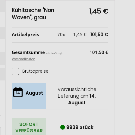
Kühltasche "Non
1,45 €
Woven", grau
Artikelpreis
70x
1,45 €
101,50 €
Gesamtsumme
101,50 €
exkl. MwSt. zzgl.
Versandkosten
Bruttopreise
Voraussichtliche
14
August
Lieferung am
14.
August
SOFORT
9939 Stück
VERFÜGBAR