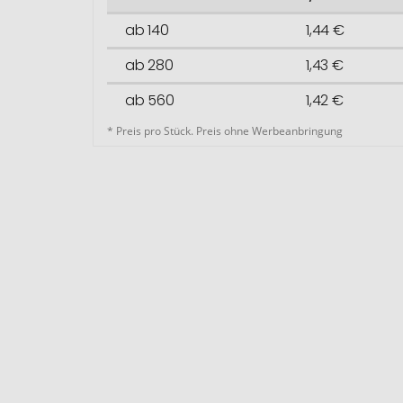
ab 140
1,44 €
ab 280
1,43 €
ab 560
1,42 €
* Preis pro Stück. Preis ohne Werbeanbringung