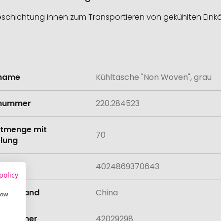
ichtung innen zum Transportieren von gekühlten Einkäufen
lname
Kühltasche "Non Woven", grau
onen
lnummer
220.284523
tmenge mit
70
lung
4024869370643
policy
llungsland
China
how
rifnummer
42029298