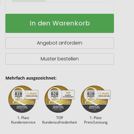
Kühltasche
Auf
In den Warenkorb
"Non
Lager
Woven"
Angebot anfordern
Muster bestellen
Mehrfach ausgezeichnet:
1. Platz
TOP
1. Platz
Kundenservice
Kundenzufriedenheit
Preis/Leistung