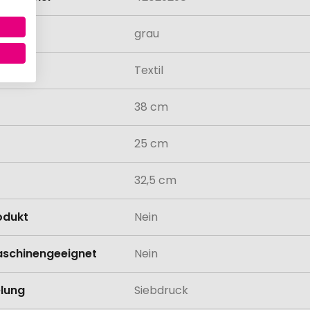
grau
al
Textil
38 cm
25 cm
32,5 cm
odukt
Nein
schinengeeignet
Nein
lung
Siebdruck