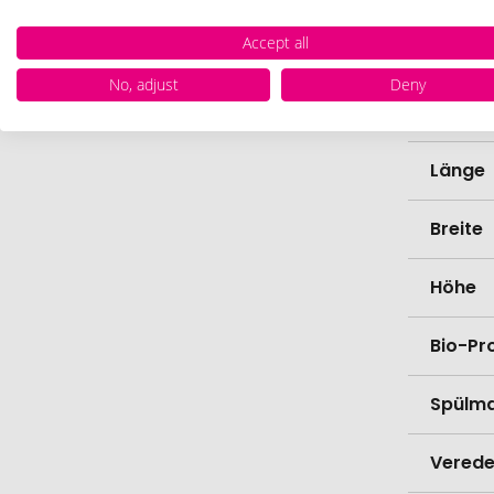
Accept all
Farbe
No, adjust
Deny
Materi
Länge
Breite
Höhe
Bio-Pr
Spülma
Verede