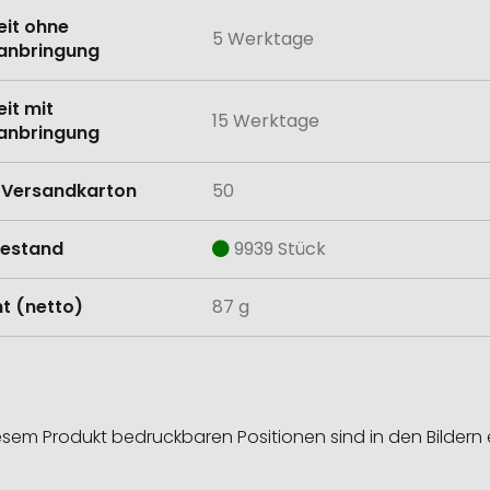
eit ohne
5 Werktage
anbringung
eit mit
15 Werktage
anbringung
Versandkarton
50
estand
9939 Stück
t (netto)
87 g
esem Produkt bedruckbaren Positionen sind in den Bildern 