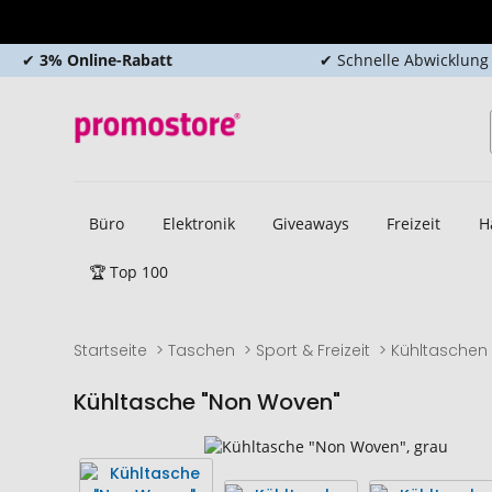
✔
3% Online-Rabatt
✔ Schnelle Abwicklung
Büro
Elektronik
Giveaways
Freizeit
H
🏆 Top 100
Startseite
Taschen
Sport & Freizeit
Kühltaschen
Kühltasche "Non Woven"
Zum
Zum
Ende
Anfang
der
der