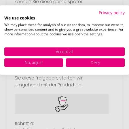
können Sie diese gerne später
nachliefern.
Privacy policy
We use cookies
We may place these for analysis of our visitor data, to improve our website,
show personalised content and to give you a great website experience. For
more information about the cookies we use open the settings.
Schritt 3:
Accept all
Artikelvorschau und Freigabe
No, adjust
Deny
Sie erhalten von uns eine kostenlose
Druckvorschau mit Ihrem Design. Sobald
Sie diese freigeben, starten wir
umgehend mit der Produktion.
Schritt 4: