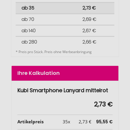
ab 35
2,73 €
ab 70
2,69 €
ab 140
2,67 €
ab 280
2,66 €
* Preis pro Stück. Preis ohne Werbeanbringung
Ihre Kalkulation
Kubi Smartphone Lanyard mittelrot
2,73 €
Artikelpreis
35x
2,73 €
95,55 €