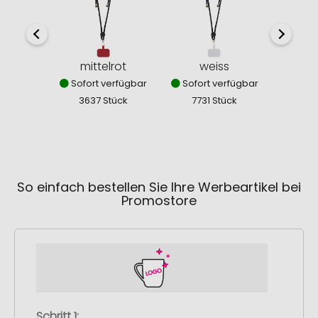
mittelrot
weiss
roy
Sofort verfügbar
Sofort verfügbar
Sofor
3637 Stück
7731 Stück
640
So einfach bestellen Sie Ihre Werbeartikel bei
Promostore
Schritt 1: