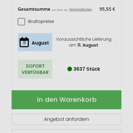
Gesamtsumme
95,55 €
Versandkosten
exkl. MwSt. zzgl.
Bruttopreise
Voraussichtliche Lieferung
11
August
am
11. August
SOFORT
3637 Stück
VERFÜGBAR
Kubi
Auf
In den Warenkorb
Smartphone
Lager
Lanyard
Angebot anfordern