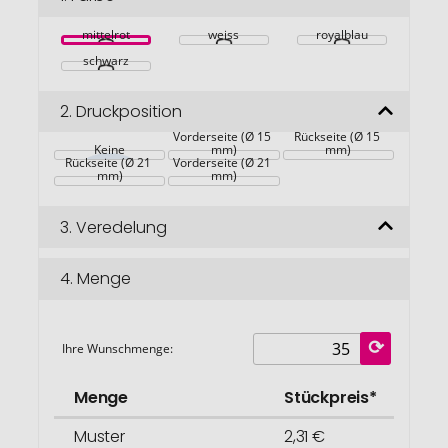
springen
mittelrot
weiss
royalblau
schwarz
2.
Druckposition
Vorderseite (Ø 15 
Rückseite (Ø 15 
Keine
mm)
mm)
Rückseite (Ø 21 
Vorderseite (Ø 21 
mm)
mm)
3.
Veredelung
4.
Menge
Ihre Wunschmenge:
Menge
Stückpreis*
Muster
2,31 €