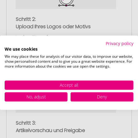
Schritt 2:
Upload Ihres Logos oder Motivs
Laden Sie auf unserer
Privacy policy
Bestellabschlussseite (Checkout) Ihr Logo
We use cookies
oder Motiv hoch und schließen Sie Ihre
We may place these for analysis of our visitor data, to improve our website,
Bestellung ab. Falls Sie gerade keine
show personalised content and to give you a great website experience. For
passende Datei zur Verfügung haben,
more information about the cookies we use open the settings.
können Sie diese gerne später
nachliefern.
Accept all
No, adjust
Deny
Schritt 3:
Artikelvorschau und Freigabe