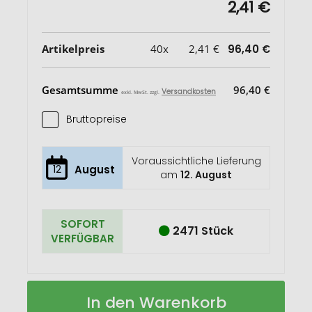
2,41 €
Artikelpreis
40x
2,41 €
96,40 €
Gesamtsumme
96,40 €
Versandkosten
exkl. MwSt. zzgl.
Bruttopreise
Voraussichtliche Lieferung
12
August
am
12. August
SOFORT
2471 Stück
VERFÜGBAR
Juta
Auf
In den Warenkorb
300
Lager