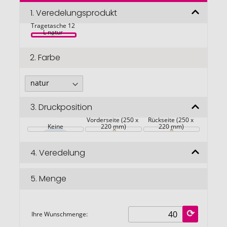
der
Bildgalerie
1.
Veredelungsprodukt
Juta 300 g/m² 
Jute 
springen
Tragetasche 12 
L natur 
2.
Farbe
3.
Druckposition
Vorderseite (250 x 
Rückseite (250 x 
Keine
220 mm)
220 mm)
4.
Veredelung
5.
Menge
Ihre Wunschmenge: