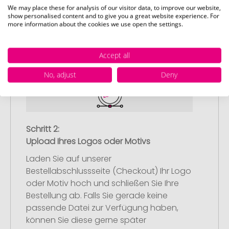
We may place these for analysis of our visitor data, to improve our website,
Wählen Sie Ihre gewünschten
show personalised content and to give you a great website experience. For
Werbeartikel aus und passen Sie diese
more information about the cookies we use open the settings.
nach Ihren Vorstellungen an.
Anschließend legen Sie die konfigurierten
Accept all
Artikel in Ihren Warenkorb.
No, adjust
Deny
Schritt 2:
Upload Ihres Logos oder Motivs
Laden Sie auf unserer
Bestellabschlussseite (Checkout) Ihr Logo
oder Motiv hoch und schließen Sie Ihre
Bestellung ab. Falls Sie gerade keine
passende Datei zur Verfügung haben,
können Sie diese gerne später