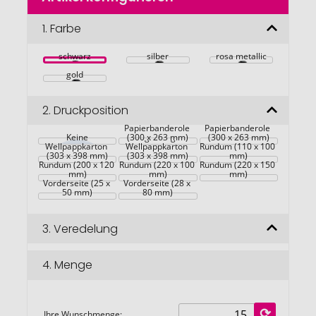
der
Bildgalerie
1.
Farbe
springen
schwarz
silber
rosa metallic
gold
2.
Druckposition
Maßgefertigte 
Kraft-
Maßgefertigte 
Maßgefertigter 
Papierbanderole 
Papierbanderole 
Keine
Kraft-
Maßgefertigter 
(300 x 263 mm)
(300 x 263 mm)
Wellpappkarton 
Wellpappkarton 
Rundum (110 x 100 
(303 x 398 mm)
(303 x 398 mm)
mm)
Rundum (200 x 120 
Rundum (220 x 100 
Rundum (220 x 150 
mm)
mm)
mm)
Vorderseite (25 x 
Vorderseite (28 x 
50 mm)
80 mm)
3.
Veredelung
4.
Menge
Ihre Wunschmenge: