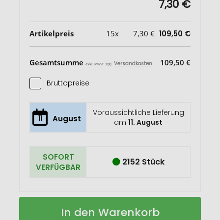
7,30 €
Artikelpreis
15x
7,30 €
109,50 €
Gesamtsumme
109,50 €
Versandkosten
exkl. MwSt. zzgl.
Bruttopreise
Voraussichtliche Lieferung
11
August
am
11. August
SOFORT
2152 Stück
VERFÜGBAR
Isolierkanne
Auf
In den Warenkorb
Makalu
Lager