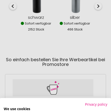
schwarz
silber
rosa 
Sofort verfügbar
Sofort verfügbar
Sofor
2152 Stück
466 Stück
81
So einfach bestellen Sie Ihre Werbeartikel bei
Promostore
Schritt 1:
Privacy policy
We use cookies
Artikelkonfiguration