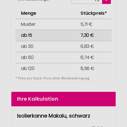
Menge
Stückpreis*
Muster
5,71 €
ab 15
7,30 €
ab 30
6,83 €
ab 60
6,74 €
ab 120
6,56 €
* Preis pro Stück. Preis ohne Werbeanbringung
Ihre Kalkulation
Isolierkanne Makalu, schwarz