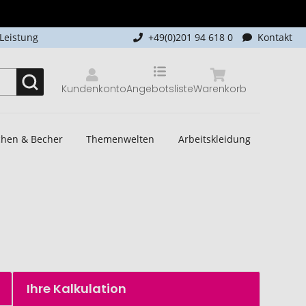
-Leistung
+49(0)201 94 618 0
Kontakt
Kundenkonto
Angebotsliste
Warenkorb
schen & Becher
Themenwelten
Arbeitskleidung
Ihre Kalkulation