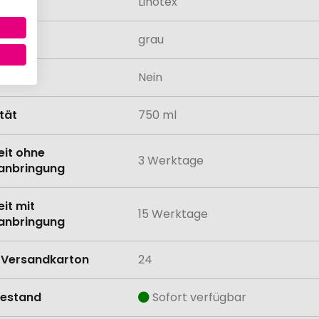
Linotex
grau
odukt
Nein
tät
750 ml
eit ohne
3 Werktage
anbringung
eit mit
15 Werktage
anbringung
Versandkarton
24
estand
Sofort verfügbar