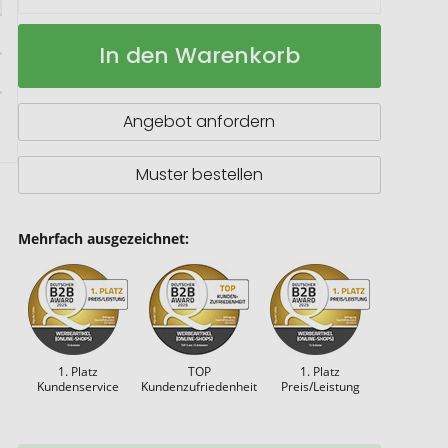
Isolierflasche
Auf
In den Warenkorb
journey
Lager
Angebot anfordern
Muster bestellen
Mehrfach ausgezeichnet:
1. Platz
TOP
1. Platz
Kundenservice
Kundenzufriedenheit
Preis/Leistung