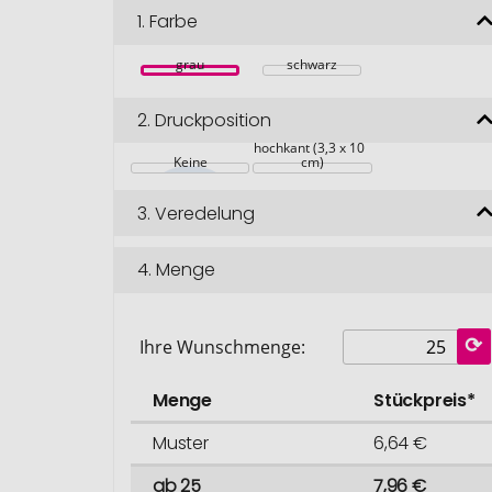
1.
Farbe
grau
schwarz
2.
Druckposition
auf der Flasche, 
hochkant (3,3 x 10  
Keine
cm)
3.
Veredelung
4.
Menge
Ihre Wunschmenge:
Menge
Stückpreis*
Muster
6,64 €
ab 25
7,96 €