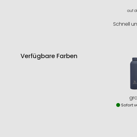
auf d
Schnell u
Verfügbare Farben
gr
Sofort v