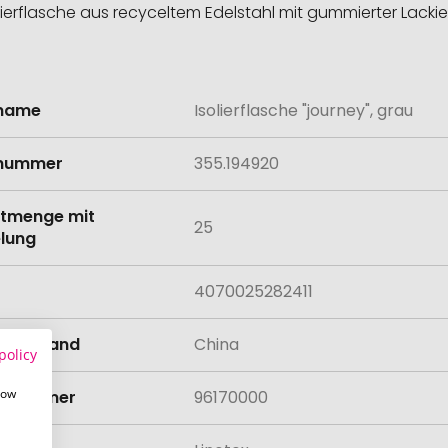
rflasche aus recyceltem Edelstahl mit gummierter Lackie
lname
Isolierflasche "journey", grau
onen
lnummer
355.194920
tmenge mit
25
lung
4070025282411
llungsland
China
policy
how
rifnummer
96170000