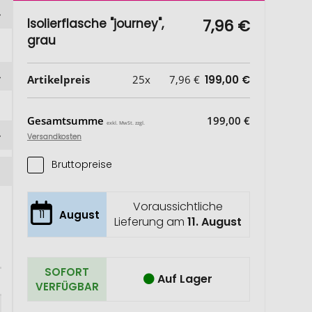
Isolierflasche "journey",
7,96 €
grau
Artikelpreis
25x
7,96 €
199,00 €
Gesamtsumme
199,00 €
exkl. MwSt. zzgl.
Versandkosten
Bruttopreise
Voraussichtliche
11
August
Lieferung am
11. August
SOFORT
Auf Lager
VERFÜGBAR