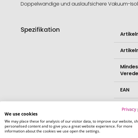
Doppelwandige und auslaufsichere Vakuum-Isolie
Spezifikation
Weitere
Artike
Informati
Artike
Mindes
Verede
EAN
Herste
Privacy 
We use cookies
We may place these for analysis of our visitor data, to improve our website, s
Zollta
personalised content and to give you a great website experience. For more
information about the cookies we use open the settings.