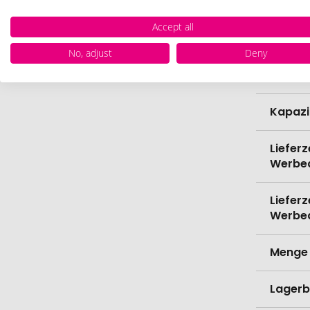
Marke
Accept all
Farbe
No, adjust
Deny
Bio-Pr
Kapazi
Lieferz
Werbe
Lieferz
Werbe
Menge 
Lagerb