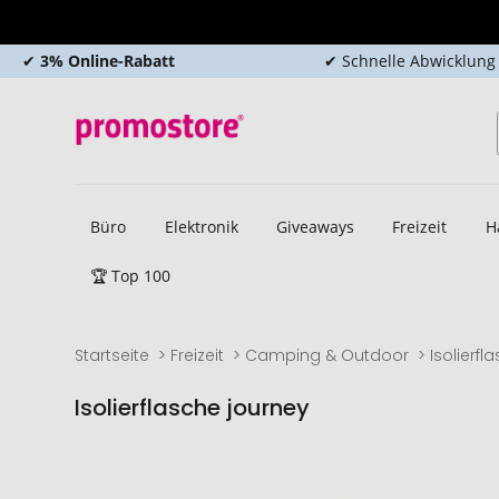
✔
3% Online-Rabatt
✔ Schnelle Abwicklung
Büro
Elektronik
Giveaways
Freizeit
H
🏆 Top 100
Startseite
Freizeit
Camping & Outdoor
Isolierfl
Isolierflasche journey
Zum
Zum
Ende
Anfang
der
der