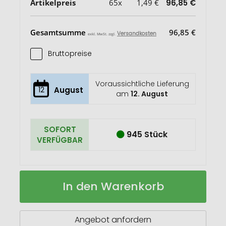
Artikelpreis
65x
1,49 €
96,85 €
Gesamtsumme
96,85 €
Versandkosten
exkl. MwSt. zzgl.
Bruttopreise
Voraussichtliche Lieferung
12
August
am
12. August
SOFORT
945 Stück
VERFÜGBAR
Irwin
Auf
In den Warenkorb
Mütze
Lager
Angebot anfordern