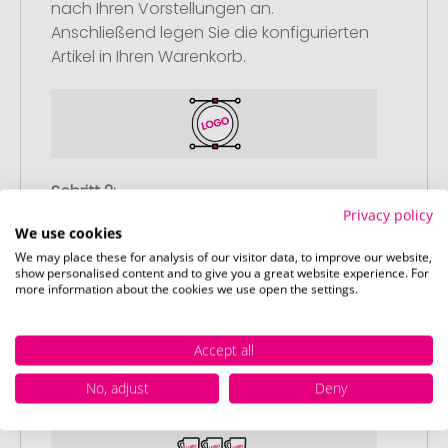
nach Ihren Vorstellungen an.
Anschließend legen Sie die konfigurierten
Artikel in Ihren Warenkorb.
Schritt 2:
Upload Ihres Logos oder Motivs
Privacy policy
We use cookies
Laden Sie auf unserer
We may place these for analysis of our visitor data, to improve our website,
Bestellabschlussseite (Checkout) Ihr Logo
show personalised content and to give you a great website experience. For
more information about the cookies we use open the settings.
oder Motiv hoch und schließen Sie Ihre
Bestellung ab. Falls Sie gerade keine
passende Datei zur Verfügung haben,
Accept all
können Sie diese gerne später
No, adjust
Deny
nachliefern.