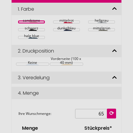
der
Bildgalerie
1.
Farbe
springen
sandstone
mittelrot
hellgrau
schwarz
dunkelblau
mittelgrün
hale blue
2.
Druckposition
Vorderseite (100 x 
Keine
40 mm)
3.
Veredelung
4.
Menge
Ihre Wunschmenge:
Menge
Stückpreis*