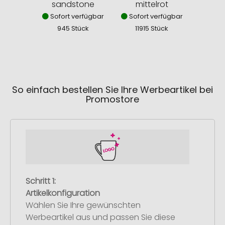
sandstone
mittelrot
he
Sofort verfügbar
Sofort verfügbar
Sofor
945 Stück
11915 Stück
831
So einfach bestellen Sie Ihre Werbeartikel bei
Promostore
Schritt 1:
Artikelkonfiguration
Wählen Sie Ihre gewünschten
Werbeartikel aus und passen Sie diese