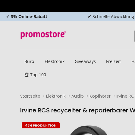
✔
3% Online-Rabatt
✔ Schnelle Abwicklung
Büro
Elektronik
Giveaways
Freizeit
H
🏆 Top 100
Startseite
Elektronik
Audio
Kopfhörer
Irvine R
Irvine RCS recycelter & reparierbarer
Zum
Zum
48H PRODUKTION
Ende
Anfang
der
der