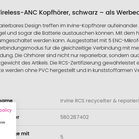
 Wireless-ANC Kopfhörer, schwarz – als Werbe
ierbares Design treffen im Irvine-Kopfhörer aufeinander. Irv
ügel und sogar die Batterie austauschen können. Mit de
umgeschaltet werden kann. Ausgestattet mit 5 ENC-Mikro
Verbindungsmodus für die gleichzeitige Verbindung mit 
dung. Die Ohrhörer sind nicht nur reparierbar, sondern au
icht des Artikels. Die RCS-Zertifizierung gewährleistet eine
ukte werden ohne PVC hergestellt und in kunststoffarmen 
lname
Irvine RCS recycelter & repari
onen
policy
lnummer
580.287402
how
tmenge mit
5