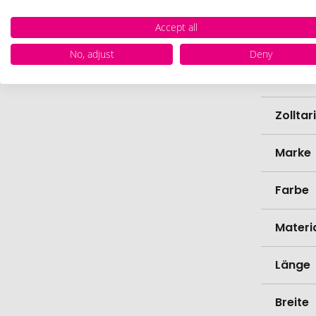
Verede
Accept all
EAN
No, adjust
Deny
Herste
Zollta
Marke
Farbe
Materi
Länge
Breite