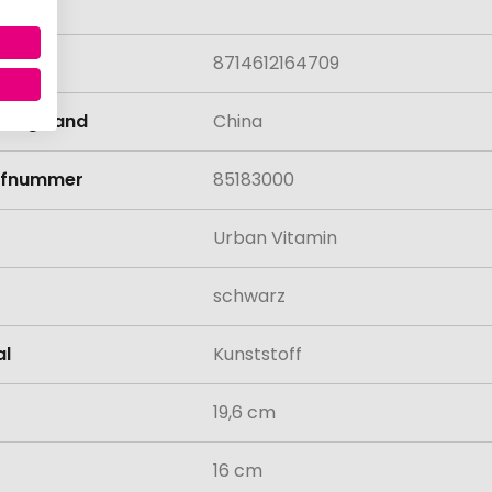
lung
8714612164709
llungsland
China
rifnummer
85183000
Urban Vitamin
schwarz
al
Kunststoff
19,6 cm
16 cm