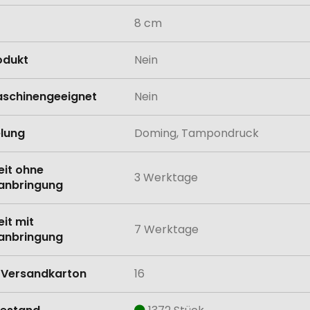
8 cm
odukt
Nein
schinengeeignet
Nein
lung
Doming, Tampondruck
eit ohne
3 Werktage
anbringung
eit mit
7 Werktage
anbringung
Versandkarton
16