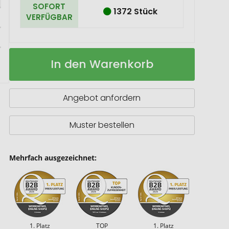
SOFORT
1372 Stück
VERFÜGBAR
Irvine
Auf
In den Warenkorb
RCS
Lager
recycelter
&
reparierbarer
Angebot anfordern
Wireless-
ANC
Kopfhörer
Muster bestellen
Mehrfach ausgezeichnet:
1. Platz
TOP
1. Platz