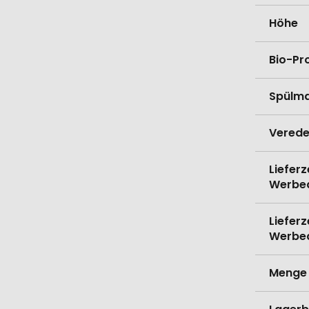
Höhe
Bio-Pr
Spülma
Verede
Lieferz
Werbe
Lieferz
Werbe
Menge 