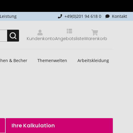
-Leistung
+49(0)201 94 618 0
Kontakt
Kundenkonto
Angebotsliste
Warenkorb
schen & Becher
Themenwelten
Arbeitskleidung
Ihre Kalkulation