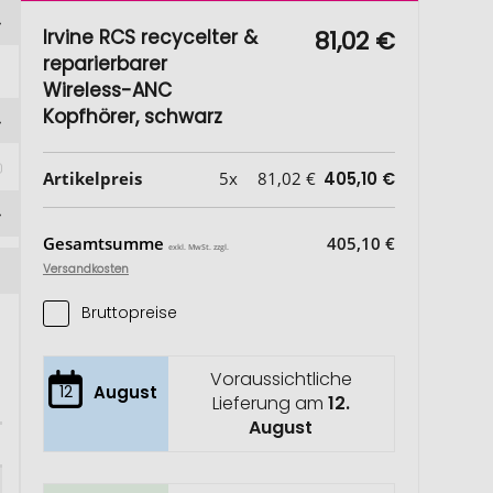
Irvine RCS recycelter &
81,02 €
reparierbarer
Wireless-ANC
Kopfhörer, schwarz
Artikelpreis
5x
81,02 €
405,10 €
Gesamtsumme
405,10 €
exkl. MwSt. zzgl.
Versandkosten
Bruttopreise
Voraussichtliche
12
August
Lieferung am
12.
August