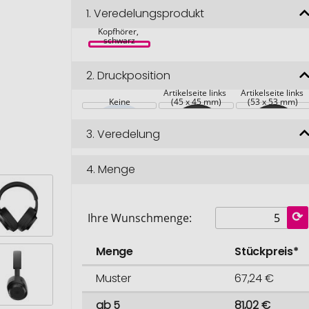
recycelter & 
1.
Veredelungsprodukt
reparierbarer 
Wireless-ANC 
Kopfhörer, 
schwarz
2.
Druckposition
Artikelseite links 
Artikelseite links 
Keine
(45 x 45 mm)
(53 x 53 mm)
3.
Veredelung
4.
Menge
Ihre Wunschmenge:
Menge
Stückpreis*
Muster
67,24 €
ab 5
81,02 €