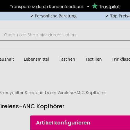
✔ Persönliche Beratung
✔ Top Preis
aushalt
Lebensmittel
Taschen
Textilien
Trinkfla
CS recycelter & reparierbarer Wireless-ANC Kopfhörer
 Wireless-ANC Kopfhörer
Artikel konfigurieren
Irvine RCS 