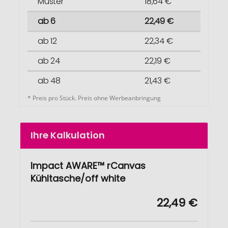
Muster
18,64 €
ab 6
22,49 €
ab 12
22,34 €
ab 24
22,19 €
ab 48
21,43 €
* Preis pro Stück. Preis ohne Werbeanbringung
Ihre Kalkulation
Impact AWARE™ rCanvas
Kühltasche/off white
22,49 €