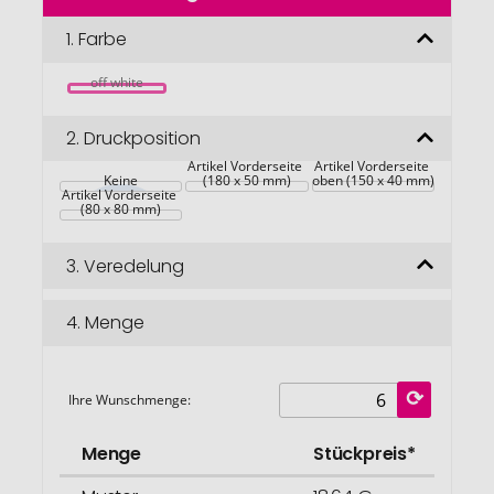
der
Bildgalerie
1.
Farbe
springen
off white
2.
Druckposition
Artikel Vorderseite 
Artikel Vorderseite 
Keine
(180 x 50 mm)
oben (150 x 40 mm)
Artikel Vorderseite 
(80 x 80 mm)
3.
Veredelung
4.
Menge
Ihre Wunschmenge:
Menge
Stückpreis*