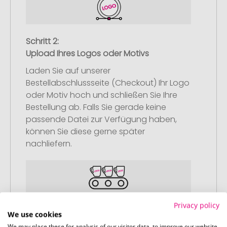
Schritt 2:
Upload Ihres Logos oder Motivs
Laden Sie auf unserer
Bestellabschlussseite (Checkout) Ihr Logo
oder Motiv hoch und schließen Sie Ihre
Bestellung ab. Falls Sie gerade keine
passende Datei zur Verfügung haben,
können Sie diese gerne später
nachliefern.
Privacy policy
Schritt 3:
We use cookies
Artikelvorschau und Freigabe
We may place these for analysis of our visitor data, to improve our website,