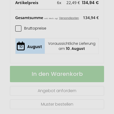
Artikelpreis
6x
22,49 €
134,94 €
Gesamtsumme
134,94 €
Versandkosten
exkl. MwSt. zzgl.
Bruttopreise
Voraussichtliche Lieferung
10
August
am
10. August
Impact
Auf
In den Warenkorb
AWARE™
Lager
rCanvas
Kühltasche
Angebot anfordern
Muster bestellen