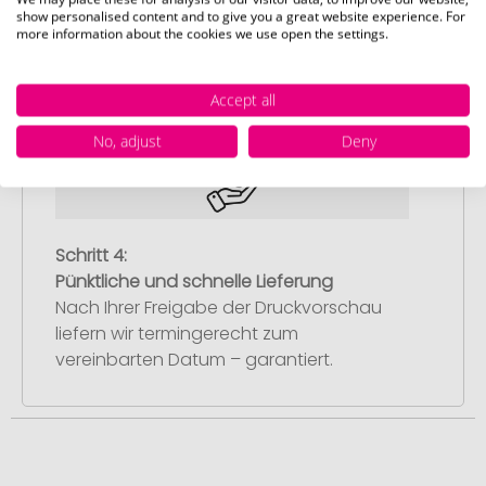
show personalised content and to give you a great website experience. For
Sie erhalten von uns eine kostenlose
more information about the cookies we use open the settings.
Druckvorschau mit Ihrem Design. Sobald
Sie diese freigeben, starten wir
Accept all
umgehend mit der Produktion.
No, adjust
Deny
Schritt 4:
Pünktliche und schnelle Lieferung
Nach Ihrer Freigabe der Druckvorschau
liefern wir termingerecht zum
vereinbarten Datum – garantiert.