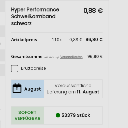
Hyper Performance
0,88 €
Schweißarmband
schwarz
Artikelpreis
110x
0,88 €
96,80 €
Gesamtsumme
96,80 €
Versandkosten
exkl. MwSt. zzgl.
Bruttopreise
Voraussichtliche
11
August
Lieferung am
11. August
SOFORT
53379 Stück
VERFÜGBAR