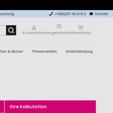
-Leistung
+49(0)201 94 618 0
Kontakt
Kundenkonto
Angebotsliste
Warenkorb
schen & Becher
Themenwelten
Arbeitskleidung
Ihre Kalkulation