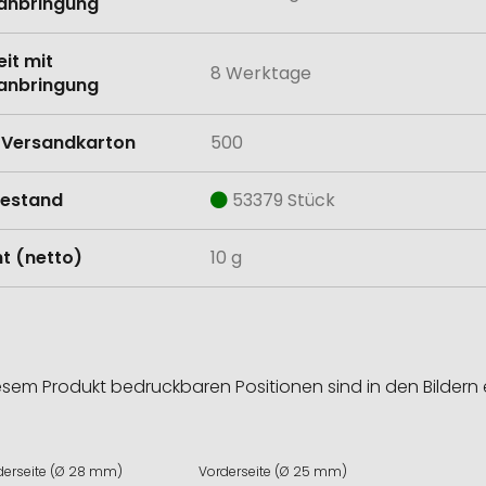
anbringung
eit mit
8 Werktage
anbringung
Versandkarton
500
estand
53379 Stück
t (netto)
10 g
esem Produkt bedruckbaren Positionen sind in den Bildern 
derseite (Ø 28 mm)
Vorderseite (Ø 25 mm)