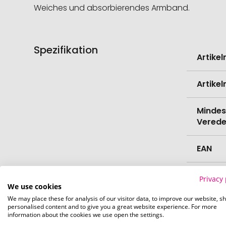
Weiches und absorbierendes Armband.
Spezifikation
Weitere
Artike
Informati
Artike
Mindes
Verede
EAN
Herste
Privacy 
We use cookies
We may place these for analysis of our visitor data, to improve our website, s
Zollta
personalised content and to give you a great website experience. For more
information about the cookies we use open the settings.