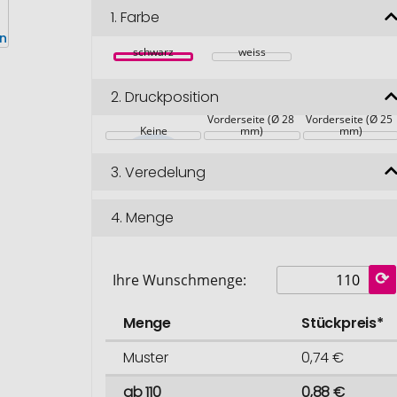
1.
Farbe
schwarz
weiss
2.
Druckposition
Vorderseite (Ø 28 
Vorderseite (Ø 25 
Keine
mm)
mm)
3.
Veredelung
4.
Menge
Ihre Wunschmenge:
Menge
Stückpreis*
Muster
0,74 €
ab 110
0,88 €