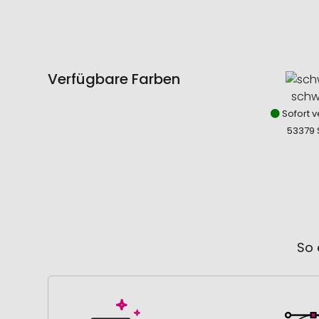
Verfügbare Farben
schw
Sofort v
53379 
So 