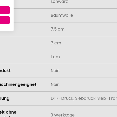
schwarz
al
Baumwolle
7.5 cm
7 cm
1 cm
odukt
Nein
schinengeeignet
Nein
lung
DTF-Druck, Siebdruck, Sieb-Tra
eit ohne
3 Werktage