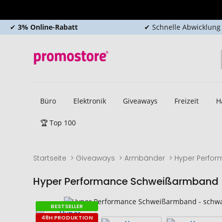
✔
3% Online-Rabatt
✔ Schnelle Abwicklung
Büro
Elektronik
Giveaways
Freizeit
H
🏆 Top 100
Startseite
Giveaways
Armbänder
Hyper Perfo
Hyper Performance Schweißarmband
Zum
Zum
BESTSELLER
Ende
Anfang
48H PRODUKTION
der
der