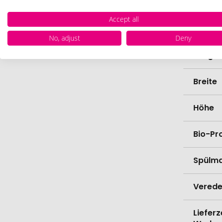
Farbe
Accept all
Materi
No, adjust
Deny
Länge
Breite
Höhe
Bio-Pr
Spülma
Verede
Lieferz