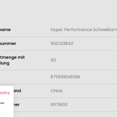
lname
Hyper Performance Schweißar
onen
lnummer
500.123842
tmenge mit
110
lung
8713159146599
llungsland
China
policy
how
rifnummer
61178010