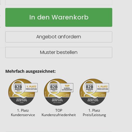
Hyper
Auf
In den Warenkorb
Performance
Lager
Schweißarmband
Angebot anfordern
Muster bestellen
Mehrfach ausgezeichnet:
1. Platz
TOP
1. Platz
Kundenservice
Kundenzufriedenheit
Preis/Leistung