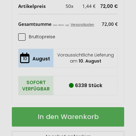
Artikelpreis
50x
1,44 €
72,00 €
Gesamtsumme
72,00 €
Versandkosten
exkl. MwSt. zzgl.
Bruttopreise
Voraussichtliche Lieferung
10
August
am
10. August
SOFORT
6338 Stück
VERFÜGBAR
Handschuhe
Auf
In den Warenkorb
mit
Lager
Touchfingern