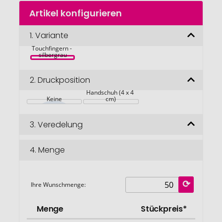
Zum
Artikel konfigurieren
Anfang
der
Bildgalerie
1.
Variante
Handschuhe 
mit 
springen
Touchfingern - 
silbergrau
2.
Druckposition
Auf dem 
Handschuh (4 x 4 
Keine
cm)
3.
Veredelung
4.
Menge
Ihre Wunschmenge:
Menge
Stückpreis*