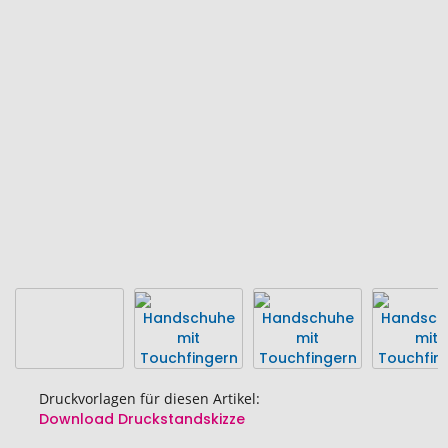
Ende
der
Bildgalerie
springen
Druckvorlagen für diesen Artikel:
Download Druckstandskizze