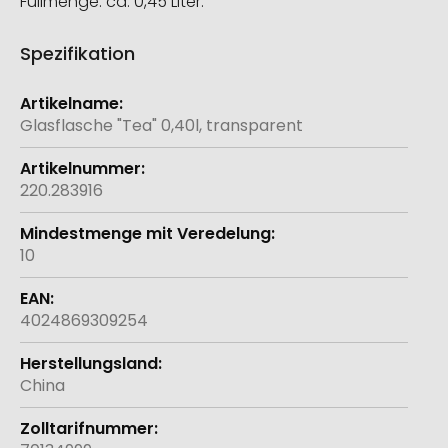
Füllmenge: ca. 0,45 Liter.
Spezifikation
Weitere
Informationen
Glasflasche "Tea" 0,40l, transparent
220.283916
10
4024869309254
China