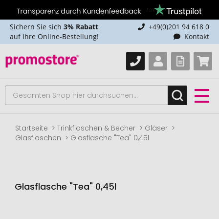
Sichern Sie sich
3% Rabatt
+49(0)201 94 618 0
auf Ihre Online-Bestellung!
Kontakt
Startseite
Trinkflaschen & Becher
Gläser
Glasflaschen
Glasflasche "Tea" 0,45l
Glasflasche "Tea" 0,45l
Zum