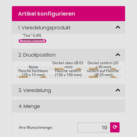
Zum
Artikel konfigurieren
Anfang
der
Bildgalerie
1.
Veredelungsprodukt
Glasflasche 
springen
"Tea" 0,40l, 
transparent
2.
Druckposition
Deckel oben (Ø 65 
Deckel seitlich (20 
Keine
mm)
x 30 mm)
Flasche hochkant 
Flasche seitlich 
seitlich auf Flasche 
(70 x 15 mm)
(130 x 190 mm)
(Ø 25 mm)
3.
Veredelung
4.
Menge
Ihre Wunschmenge: