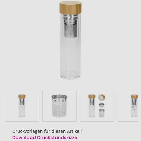
Ende
der
Bildgalerie
springen
Druckvorlagen für diesen Artikel:
Download Druckstandskizze