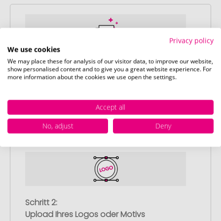
Privacy policy
We use cookies
We may place these for analysis of our visitor data, to improve our website,
Schritt 1:
show personalised content and to give you a great website experience. For
Artikelkonfiguration
more information about the cookies we use open the settings.
Wählen Sie Ihre gewünschten
Werbeartikel aus und passen Sie diese
Accept all
nach Ihren Vorstellungen an.
Anschließend legen Sie die konfigurierten
No, adjust
Deny
Artikel in Ihren Warenkorb.
Schritt 2:
Upload Ihres Logos oder Motivs