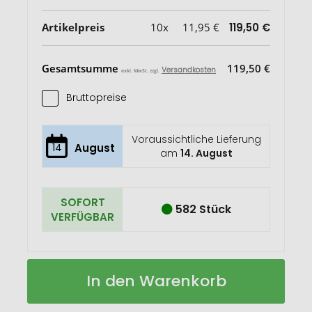
Artikelpreis
10x
11,95 €
119,50 €
Gesamtsumme
119,50 €
Versandkosten
exkl. MwSt. zzgl.
Bruttopreise
Voraussichtliche Lieferung
14
August
am
14. August
SOFORT
582 Stück
VERFÜGBAR
Glasflasche
Auf
In den Warenkorb
"Tea"
Lager
0,45l