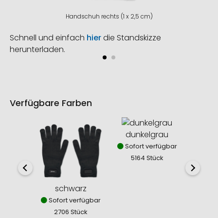
Handschuh rechts (1 x 2,5 cm)
Schnell und einfach
hier
die Standskizze
herunterladen.
Verfügbare Farben
dunkelgrau
Sofort verfügbar
5164 Stück
schwarz
dark 
Sofort verfügbar
Sofor
2706 Stück
438