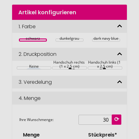
Zum
Artikel konfigurieren
Anfang
der
Bildgalerie
1.
Farbe
springen
schwarz
dunkelgrau
dark navy blue
2.
Druckposition
Handschuh rechts 
Handschuh links (1 
Keine
(1 x 2,5 cm)
x 2,5 cm)
3.
Veredelung
4.
Menge
Ihre Wunschmenge:
Menge
Stückpreis*