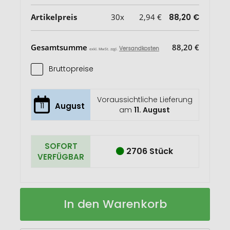
Artikelpreis
30x
2,94 €
88,20 €
Gesamtsumme
88,20 €
Versandkosten
exkl. MwSt. zzgl.
Bruttopreise
Voraussichtliche Lieferung
11
August
am
11. August
SOFORT
2706 Stück
VERFÜGBAR
Gestrickte
Auf
In den Warenkorb
Handschuhe
Lager
RPET