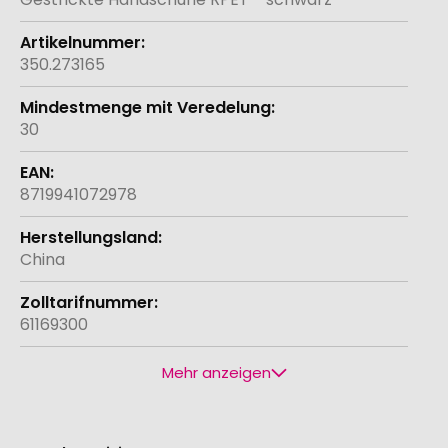
350.273165
30
8719941072978
China
61169300
Mehr anzeigen