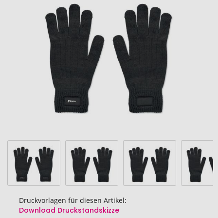
Ende
der
Bildgalerie
springen
Druckvorlagen für diesen Artikel:
Download Druckstandskizze