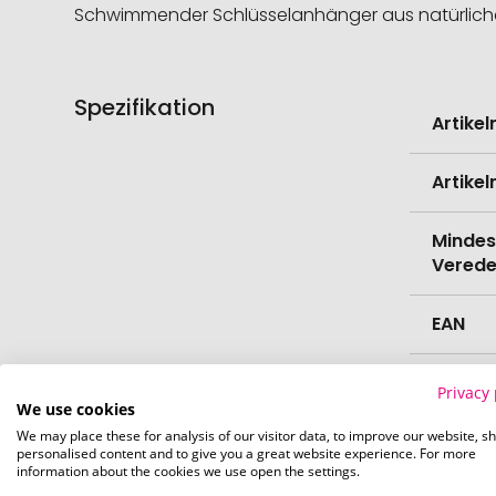
Schwimmender Schlüsselanhänger aus natürlichem
Spezifikation
Weitere
Artike
Informati
Artike
Mindes
Verede
EAN
Herste
Privacy 
We use cookies
We may place these for analysis of our visitor data, to improve our website, s
Zollta
personalised content and to give you a great website experience. For more
information about the cookies we use open the settings.