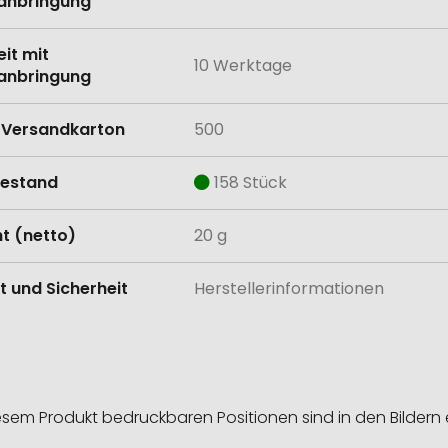
anbringung
eit mit
10 Werktage
anbringung
Versandkarton
500
estand
158 Stück
t (netto)
20 g
t und Sicherheit
Herstellerinformationen
esem Produkt bedruckbaren Positionen sind in den Bildern 