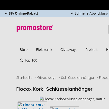
✔
3% Online-Rabatt
✔ Schnelle Abwicklung
Büro
Elektronik
Giveaways
Freizeit
H
🏆 Top 100
Startseite
Giveaways
Schlüsselanhänger
Floco
Flocox Kork-Schlüsselanhänger
Zum
Zum
Ende
Anfang
der
der