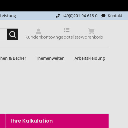
-Leistung
+49(0)201 94 618 0
Kontakt
Kundenkonto
Angebotsliste
Warenkorb
schen & Becher
Themenwelten
Arbeitskleidung
Ihre Kalkulation