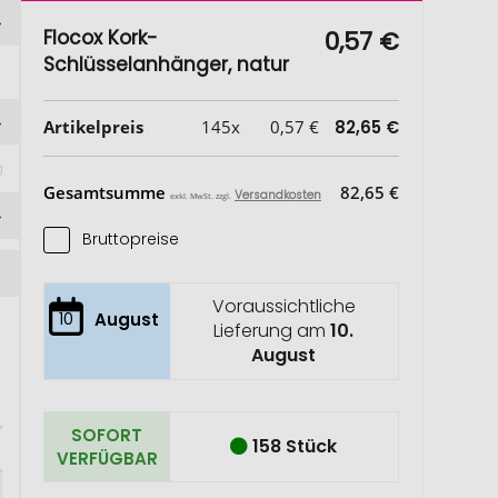
Flocox Kork-
0,57 €
Schlüsselanhänger, natur
Artikelpreis
145x
0,57 €
82,65 €
Gesamtsumme
82,65 €
Versandkosten
exkl. MwSt. zzgl.
Bruttopreise
Voraussichtliche
10
August
Lieferung am
10.
August
SOFORT
158 Stück
VERFÜGBAR