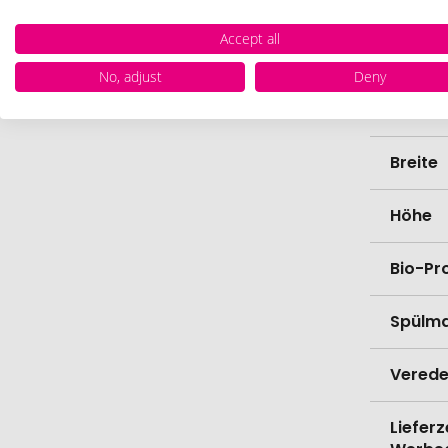
Farbe
Accept all
Materi
No, adjust
Deny
Länge
Breite
Höhe
Bio-Pr
Spülma
Verede
Lieferz