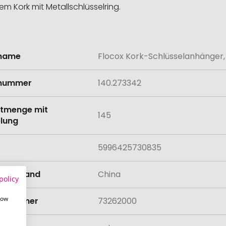
 Kork mit Metallschlüsselring.
lname
Flocox Kork-Schlüsselanhänger,
onen
lnummer
140.273342
tmenge mit
145
lung
5996425730835
llungsland
China
policy
how
rifnummer
73262000