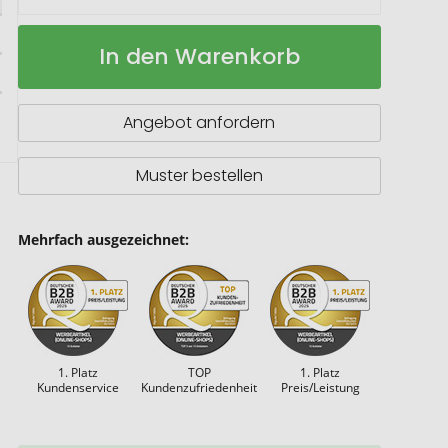
Flocox
Auf
In den Warenkorb
Kork-
Lager
Schlüsselanhänger
Angebot anfordern
Muster bestellen
Mehrfach ausgezeichnet:
1. Platz
TOP
1. Platz
Kundenservice
Kundenzufriedenheit
Preis/Leistung