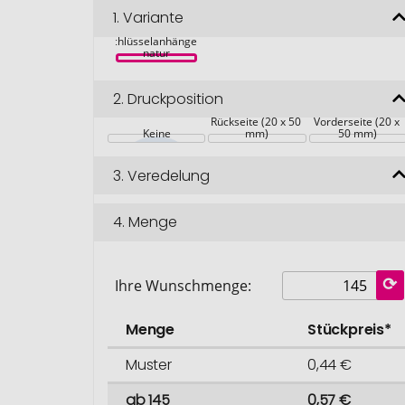
1.
Variante
Flocox Kork-
Schlüsselanhänger, 
natur
2.
Druckposition
Rückseite (20 x 50 
Vorderseite (20 x 
Keine
mm)
50 mm)
3.
Veredelung
4.
Menge
Ihre Wunschmenge:
Menge
Stückpreis*
Muster
0,44 €
ab 145
0,57 €