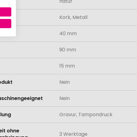
natur
al
Kork, Metall
40 mm
90 mm
15 mm
odukt
Nein
schinengeeignet
Nein
lung
Gravur, Tampondruck
eit ohne
3 Werktage