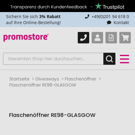
Sichern Sie sich
3% Rabatt
+49(0)201 94 618 0
auf Ihre Online-Bestellung!
Kontakt
Startseite
Giveaways
Flaschenöffner
Flaschenöffner RE98-GLASGOW
Flaschenöffner RE98-GLASGOW
Zum