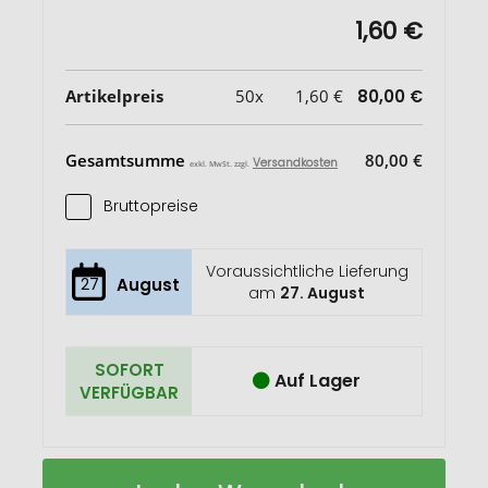
1,60 €
Artikelpreis
50x
1,60 €
80,00 €
Gesamtsumme
80,00 €
Versandkosten
exkl. MwSt. zzgl.
Bruttopreise
Voraussichtliche Lieferung
27
August
am
27. August
SOFORT
Auf Lager
VERFÜGBAR
Flaschenöffner
Auf