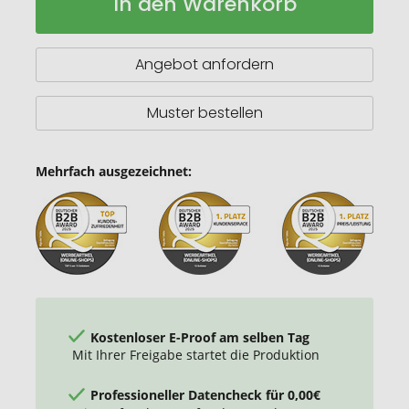
In den Warenkorb
RE98-
Lager
GLASGOW
Angebot anfordern
Muster bestellen
Mehrfach ausgezeichnet:
Kostenloser E-Proof am selben Tag
Mit Ihrer Freigabe startet die Produktion
Professioneller Datencheck für 0,00€