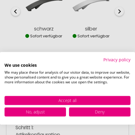
schwarz
silber
Sofort verfügbar
Sofort verfügbar
Privacy policy
We use cookies
So einfach bestellen Sie Ihre Werbeartikel bei
We may place these for analysis of our visitor data, to improve our website,
show personalised content and to give you a great website experience. For
Promostore
more information about the cookies we use open the settings.
Accept all
No, adjust
Deny
Schritt 1:
Artikelkonfiguration