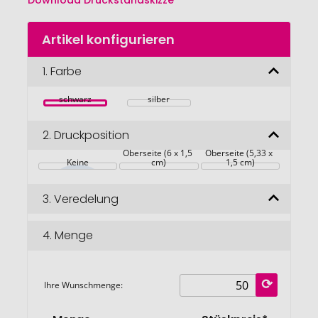
Download Druckstandskizze
Zum
Artikel konfigurieren
Anfang
der
Bildgalerie
1.
Farbe
springen
schwarz
silber
2.
Druckposition
Oberseite (6 x 1,5 
Oberseite (5,33 x 
Keine
cm)
1,5 cm)
3.
Veredelung
4.
Menge
Ihre Wunschmenge: