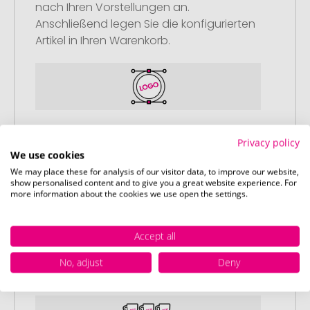
nach Ihren Vorstellungen an.
Anschließend legen Sie die konfigurierten
Artikel in Ihren Warenkorb.
Schritt 2:
Privacy policy
Upload Ihres Logos oder Motivs
We use cookies
Laden Sie auf unserer
We may place these for analysis of our visitor data, to improve our website,
show personalised content and to give you a great website experience. For
Bestellabschlussseite (Checkout) Ihr Logo
more information about the cookies we use open the settings.
oder Motiv hoch und schließen Sie Ihre
Bestellung ab. Falls Sie gerade keine
Accept all
passende Datei zur Verfügung haben,
können Sie diese gerne später
No, adjust
Deny
nachliefern.