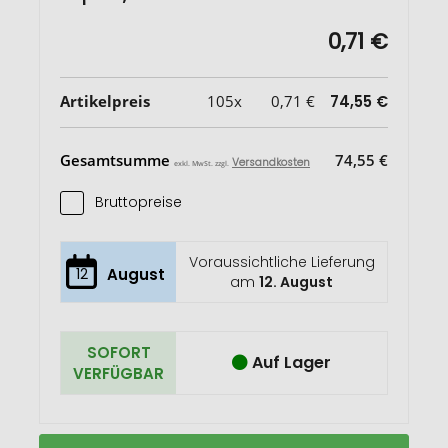
0,71 €
Artikelpreis
105x
0,71 €
74,55 €
Gesamtsumme
74,55 €
Versandkosten
exkl. MwSt. zzgl.
Bruttopreise
Voraussichtliche Lieferung
12
August
am
12. August
SOFORT
Auf Lager
VERFÜGBAR
Flaschenöffner
Auf