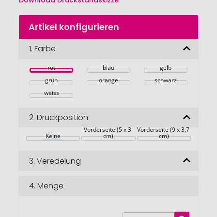
Download Druckstandskizze
Zum
Artikel konfigurieren
Anfang
der
Bildgalerie
1.
Farbe
springen
rot
blau
gelb
grün
orange
schwarz
weiss
2.
Druckposition
Vorderseite (5 x 3 
Vorderseite (9 x 3,7 
Keine
cm)
cm)
3.
Veredelung
4.
Menge