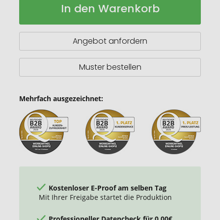
In den Warenkorb
mit
Lager
Verschluss
"Alpha"
Angebot anfordern
Muster bestellen
Mehrfach ausgezeichnet:
Kostenloser E-Proof am selben Tag
Mit Ihrer Freigabe startet die Produktion
Professioneller Datencheck für 0,00€