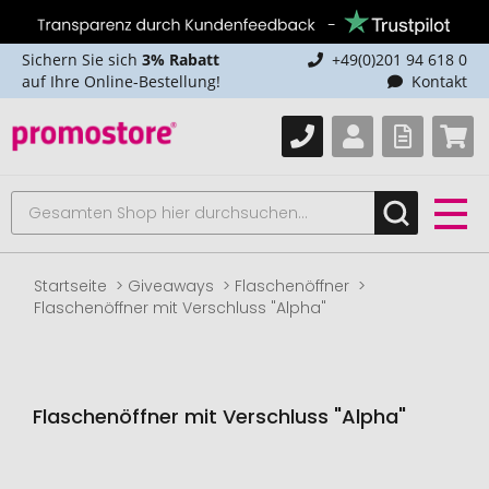
Sichern Sie sich
3% Rabatt
+49(0)201 94 618 0
auf Ihre Online-Bestellung!
Kontakt
Startseite
Giveaways
Flaschenöffner
Flaschenöffner mit Verschluss "Alpha"
Flaschenöffner mit Verschluss "Alpha"
Zum