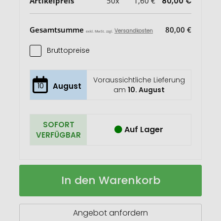
Artikelpreis
50x
1,60 €
80,00 €
Gesamtsumme
80,00 €
Versandkosten
exkl. MwSt. zzgl.
Bruttopreise
Voraussichtliche Lieferung
10
August
am
10. August
SOFORT
Auf Lager
VERFÜGBAR
Flaschenöffner
Auf
In den Warenkorb
Holz
Lager
Angebot anfordern