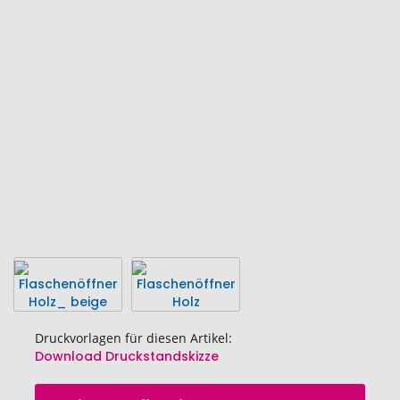
Ende
der
Bildgalerie
springen
Druckvorlagen für diesen Artikel:
Download Druckstandskizze
Zum