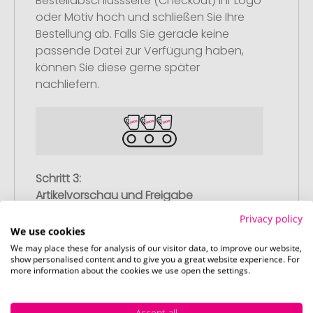
Bestellabschlussseite (Checkout) Ihr Logo
oder Motiv hoch und schließen Sie Ihre
Bestellung ab. Falls Sie gerade keine
passende Datei zur Verfügung haben,
können Sie diese gerne später
nachliefern.
Schritt 3:
Artikelvorschau und Freigabe
Sie erhalten von uns eine kostenlose
Privacy policy
We use cookies
Druckvorschau mit Ihrem Design. Sobald
We may place these for analysis of our visitor data, to improve our website,
Sie diese freigeben, starten wir
show personalised content and to give you a great website experience. For
umgehend mit der Produktion.
more information about the cookies we use open the settings.