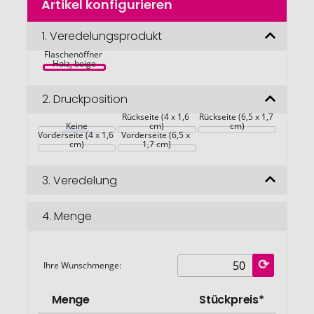
Artikel konfigurieren
Anfang
der
Bildgalerie
1.
Veredelungsprodukt
springen
Flaschenöffner 
Holz, beige
2.
Druckposition
Rückseite (4 x 1,6 
Rückseite (6,5 x 1,7 
Keine
cm)
cm)
Vorderseite (4 x 1,6 
Vorderseite (6,5 x 
cm)
1,7 cm)
3.
Veredelung
4.
Menge
Ihre Wunschmenge:
Menge
Stückpreis*