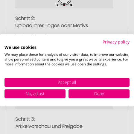
Schritt 2:
Upload Ihres Logos oder Motivs
Laden Sie auf unserer
Privacy policy
Bestellabschlussseite (Checkout) Ihr Logo
We use cookies
oder Motiv hoch und schließen Sie Ihre
We may place these for analysis of our visitor data, to improve our website,
Bestellung ab. Falls Sie gerade keine
show personalised content and to give you a great website experience. For
passende Datei zur Verfügung haben,
more information about the cookies we use open the settings.
können Sie diese gerne später
nachliefern.
Accept all
No, adjust
Deny
Schritt 3:
Artikelvorschau und Freigabe