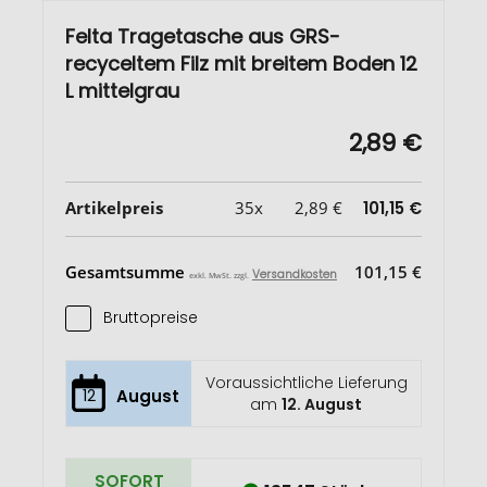
Felta Tragetasche aus GRS-
recyceltem Filz mit breitem Boden 12
L mittelgrau
2,89 €
Artikelpreis
35x
2,89 €
101,15 €
Gesamtsumme
101,15 €
Versandkosten
exkl. MwSt. zzgl.
Bruttopreise
Voraussichtliche Lieferung
12
August
am
12. August
SOFORT