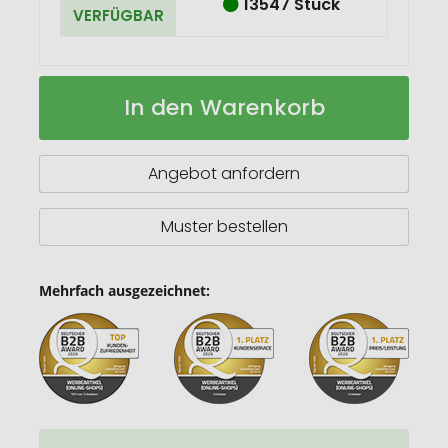
13547 Stück
VERFÜGBAR
Felta
Auf
In den Warenkorb
Tragetasche
Lager
aus
GRS-
recyceltem
Angebot anfordern
Filz
mit
breitem
Muster bestellen
Boden
12
L
Mehrfach ausgezeichnet: