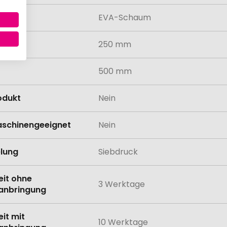
al
EVA-Schaum
250 mm
500 mm
odukt
Nein
schinengeeignet
Nein
lung
Siebdruck
eit ohne
3 Werktage
anbringung
eit mit
10 Werktage