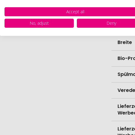
Materi
Accept all
No, adjust
Deny
Länge
Breite
Bio-Pr
Spülma
Verede
Lieferz
Werbe
Lieferz