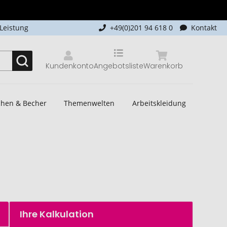
-Leistung
+49(0)201 94 618 0
Kontakt
Kundenkonto
Angebotsliste
Warenkorb
schen & Becher
Themenwelten
Arbeitskleidung
Ihre Kalkulation