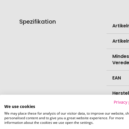
Spezifikation
Weitere
Artike
Informati
Artike
Mindes
Verede
EAN
Herste
Privacy 
We use cookies
Zollta
We may place these for analysis of our visitor data, to improve our website, s
personalised content and to give you a great website experience. For more
information about the cookies we use open the settings.
Farbe