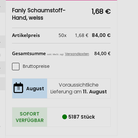
Fanly Schaumstoff-
1,68 €
Hand, weiss
Artikelpreis
50x
1,68 €
84,00 €
 
Gesamtsumme
84,00 €
Versandkosten
exkl. MwSt. zzgl.
Bruttopreise
Voraussichtliche
11
August
Lieferung am
11. August
SOFORT
5187 Stück
VERFÜGBAR