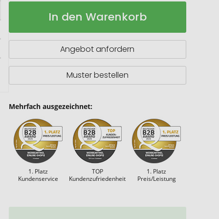
Fanly
Auf
In den Warenkorb
Schaumstoff-
Lager
Hand
Angebot anfordern
Muster bestellen
Mehrfach ausgezeichnet:
1. Platz
TOP
1. Platz
Kundenservice
Kundenzufriedenheit
Preis/Leistung