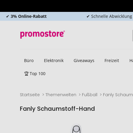
✔
3% Online-Rabatt
✔ Schnelle Abwicklung
Büro
Elektronik
Giveaways
Freizeit
H
🏆 Top 100
Startseite
Themenwelten
Fußball
Fanly Schaum
Fanly Schaumstoff-Hand
Zum
Zum
Ende
Anfang
der
der