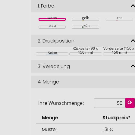
1.
Farbe
weiss
gelb
rot
blau
grün
2.
Druckposition
Rückseite (90 x 
Vorderseite (150 x
Keine
150 mm)
150 mm)
3.
Veredelung
4.
Menge
Ihre Wunschmenge:
Menge
Stückpreis*
Muster
1,31 €