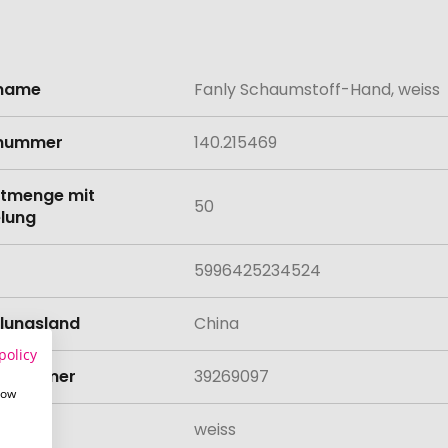
lname
Fanly Schaumstoff-Hand, weiss
onen
lnummer
140.215469
tmenge mit
50
lung
5996425234524
llungsland
China
policy
rifnummer
39269097
how
weiss