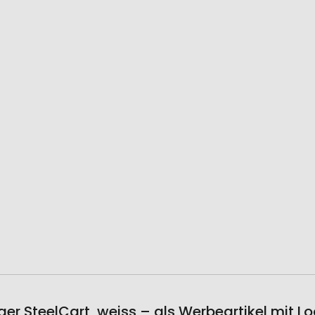
r SteelCart, weiss – als Werbeartikel mit L