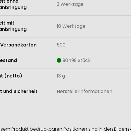
eit ohne
3 Werktage
anbringung
eit mit
10 Werktage
anbringung
Versandkarton
500
estand
90499 Stück
t (netto)
13 g
t und Sicherheit
Herstellerinformationen
esem Produkt bedruckbaren Positionen sind in den Bildern 