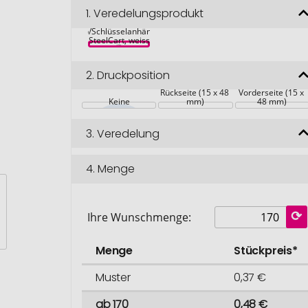
1.
Veredelungsprodukt
Einkaufswagen-
Chip/Schlüsselanhänger 
SteelCart, weiss
2.
Druckposition
Rückseite (15 x 48 
Vorderseite (15 x 
Keine
mm)
48 mm)
3.
Veredelung
4.
Menge
Ihre Wunschmenge:
Menge
Stückpreis*
Muster
0,37 €
ab 170
0,48 €