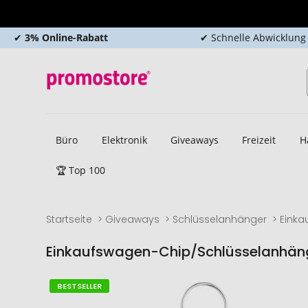
✔
3% Online-Rabatt
✔ Schnelle Abwicklung
Büro
Elektronik
Giveaways
Freizeit
H
🏆 Top 100
Startseite
Giveaways
Schlüsselanhänger
Einka
Einkaufswagen-Chip/Schlüsselanhäng
Zum
Zum
BESTSELLER
Ende
Anfang
der
der