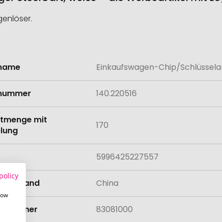
genlöser.
lname
Einkaufswagen-Chip/Schlüsselan
onen
lnummer
140.220516
tmenge mit
170
lung
5996425227557
policy
llungsland
China
how
rifnummer
83081000