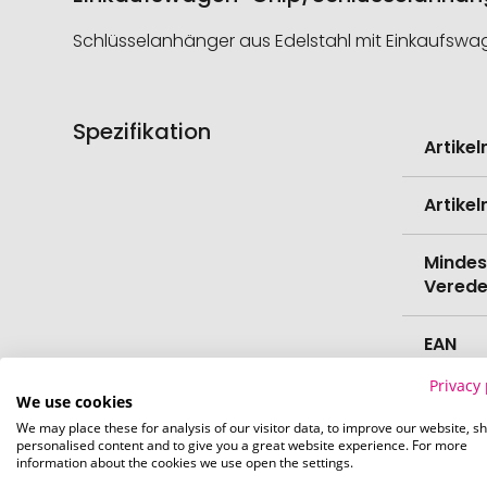
Schlüsselanhänger aus Edelstahl mit Einkaufswa
Spezifikation
Weitere
Artike
Informati
Artike
Mindes
Verede
EAN
Privacy 
Herste
We use cookies
We may place these for analysis of our visitor data, to improve our website, s
personalised content and to give you a great website experience. For more
Zollta
information about the cookies we use open the settings.