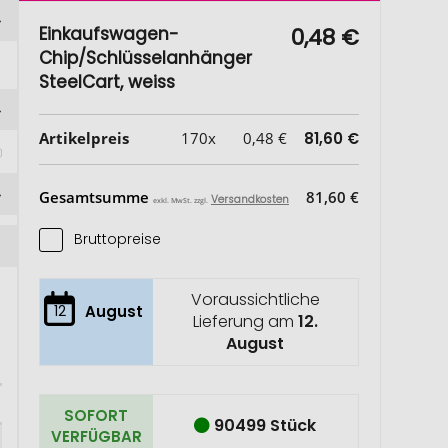
Einkaufswagen-
0,48 €
Chip/Schlüsselanhänger
SteelCart, weiss
Artikelpreis
170x
0,48 €
81,60 €
Gesamtsumme
81,60 €
Versandkosten
exkl. MwSt. zzgl.
Bruttopreise
Voraussichtliche
12
August
Lieferung am
12.
August
SOFORT
90499 Stück
VERFÜGBAR