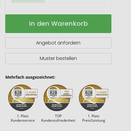
Einkaufswagen-
Auf
In den Warenkorb
Chip/Schlüsselanhänger
Lager
SteelCart
Angebot anfordern
Muster bestellen
Mehrfach ausgezeichnet:
1. Platz
TOP
1. Platz
Kundenservice
Kundenzufriedenheit
Preis/Leistung