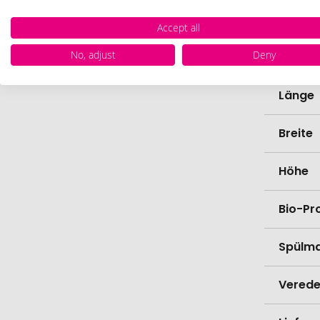
Farbe
Accept all
No, adjust
Deny
Materi
Länge
Breite
Höhe
Bio-Pr
Spülma
Verede