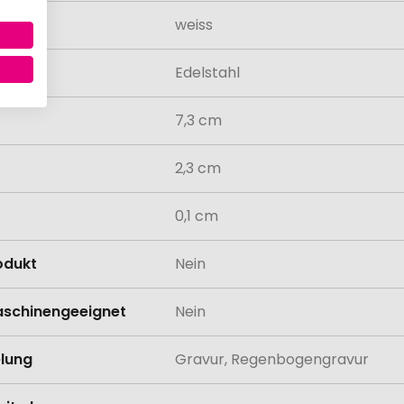
weiss
al
Edelstahl
7,3 cm
2,3 cm
0,1 cm
odukt
Nein
schinengeeignet
Nein
lung
Gravur, Regenbogengravur