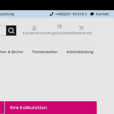
-Leistung
+49(0)201 94 618 0
Kontakt
Kundenkonto
Angebotsliste
Warenkorb
schen & Becher
Themenwelten
Arbeitskleidung
Ihre Kalkulation