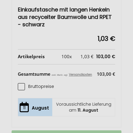
Einkaufstasche mit langen Henkeln
aus recycelter Baumwolle und RPET
- schwarz
1,03 €
Artikelpreis
100x
1,03 €
103,00 €
Gesamtsumme
103,00 €
Versandkosten
exkl. MwSt. zzgl.
Bruttopreise
Voraussichtliche Lieferung
11
August
am
11. August
Einkaufstasche
Auf