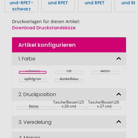
Druckvorlagen für diesen Artikel:
Download Druckstandskizze
Zum
Artikel konfigurieren
Anfang
der
Bildgalerie
1.
Farbe
springen
schwarz
rot
weiss
apfelgrün
dunkelblau
2.
Druckposition
Auf die 
Auf die 
Tasche/Beutel (25 
Tasche/Beutel (26 
Keine
x 20 cm)
x 27 cm)
3.
Veredelung
4.
Menge