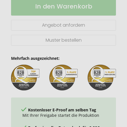
In den Warenkorb
mit
Lager
langen
Henkeln
aus
Angebot anfordern
recycelter
Baumwolle
und
Muster bestellen
RPET
Mehrfach ausgezeichnet:
Kostenloser E-Proof am selben Tag
Mit Ihrer Freigabe startet die Produktion