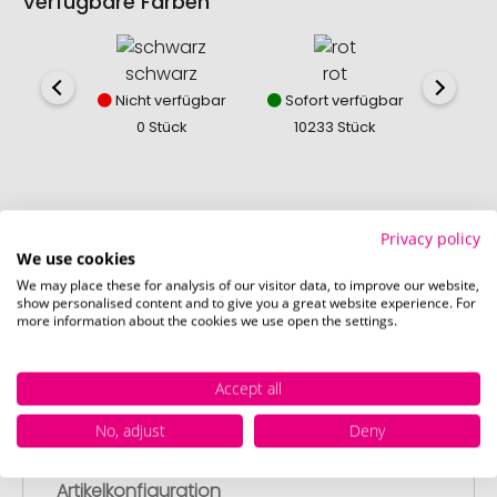
Verfügbare Farben
schwarz
rot
w
Nicht verfügbar
Sofort verfügbar
Sofor
0 Stück
10233 Stück
669
Privacy policy
We use cookies
So einfach bestellen Sie Ihre Werbeartikel bei
Promostore
We may place these for analysis of our visitor data, to improve our website,
show personalised content and to give you a great website experience. For
more information about the cookies we use open the settings.
Accept all
No, adjust
Deny
Schritt 1:
Artikelkonfiguration