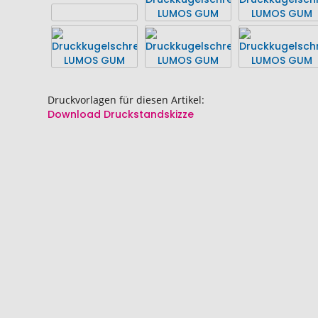
Bildgalerie
Bildgalerie
springen
springen
Druckvorlagen für diesen Artikel:
Download Druckstandskizze