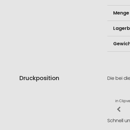
Menge 
Lagerb
Gewich
Druckposition
Die bei di
in Clipv
Schnell u