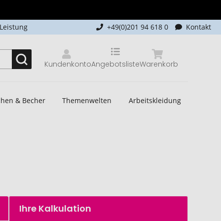
-Leistung
+49(0)201 94 618 0
Kontakt
Kundenkonto
Angebotsliste
Warenkorb
schen & Becher
Themenwelten
Arbeitskleidung
Ihre Kalkulation