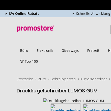
✔
3% Online-Rabatt
✔ Schnelle Abwicklung
Büro
Elektronik
Giveaways
Freizeit
H
🏆 Top 100
Startseite
Büro
Schreibgeräte
Kugelschreiber
Druckkugelschreiber LUMOS GUM
Zum
Zum
Ende
Anfang
der
der