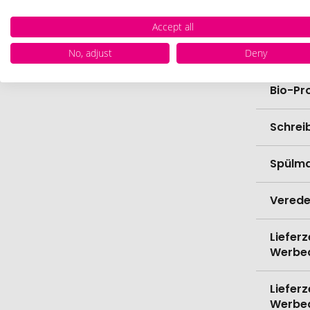
Materi
Accept all
Länge
No, adjust
Deny
Bio-Pr
Schrei
Spülma
Verede
Lieferz
Werbe
Lieferz
Werbe