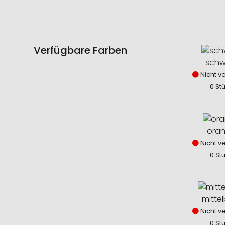
Verfügbare Farben
schw
Nicht v
0 St
ora
Nicht v
0 St
mitte
Nicht v
0 St