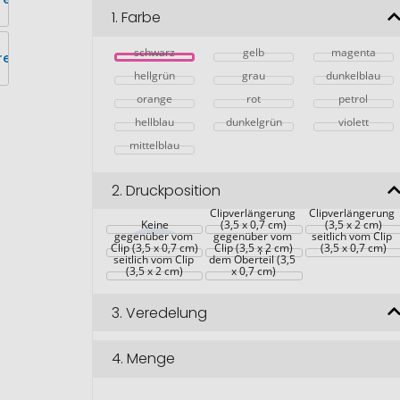
1.
Farbe
schwarz
gelb
magenta
hellgrün
grau
dunkelblau
orange
rot
petrol
hellblau
dunkelgrün
violett
mittelblau
2.
Druckposition
in 
in 
Clipverlängerung 
Clipverlängerung 
Keine
(3,5 x 0,7 cm)
(3,5 x 2 cm)
gegenüber vom 
gegenüber vom 
seitlich vom Clip 
Clip (3,5 x 0,7 cm)
auf der Kappe/auf 
Clip (3,5 x 2 cm)
(3,5 x 0,7 cm)
seitlich vom Clip 
dem Oberteil (3,5 
(3,5 x 2 cm)
x 0,7 cm)
3.
Veredelung
4.
Menge