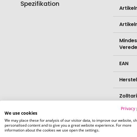
Spezifikation
Weitere
Artike
Informati
Artike
Mindes
Verede
EAN
Herste
Zollta
Privacy 
Marke
We use cookies
We may place these for analysis of our visitor data, to improve our website, s
personalised content and to give you a great website experience. For more
Farbe
information about the cookies we use open the settings.