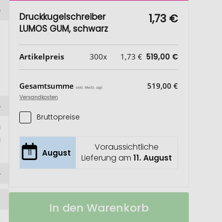
Druckkugelschreiber
1,73 €
LUMOS GUM, schwarz
Artikelpreis
300x
1,73 €
519,00 €
Gesamtsumme
519,00 €
exkl. MwSt. zzgl.
Versandkosten
Bruttopreise
Voraussichtliche
11
August
Lieferung am
11. August
Druckkugelschreiber
Auf
In den Warenkorb
LUMOS
Lager
GUM