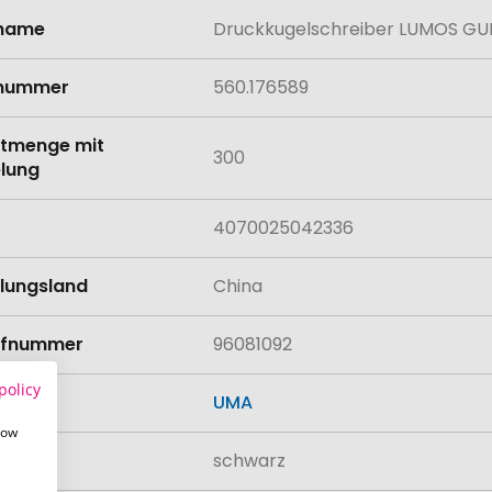
lname
Druckkugelschreiber LUMOS GU
onen
lnummer
560.176589
tmenge mit
300
lung
4070025042336
llungsland
China
rifnummer
96081092
policy
UMA
how
schwarz