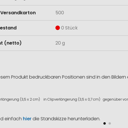
Versandkarton
500
estand
0 Stück
t (netto)
20 g
esem Produkt bedruckbaren Positionen sind in den Bildern 
erlängerung (3,5 x 2 cm)
in Clipverlängerung (3,5 x 0,7 cm)
gegenüber vom
nd einfach
hier
die Standskizze herunterladen.