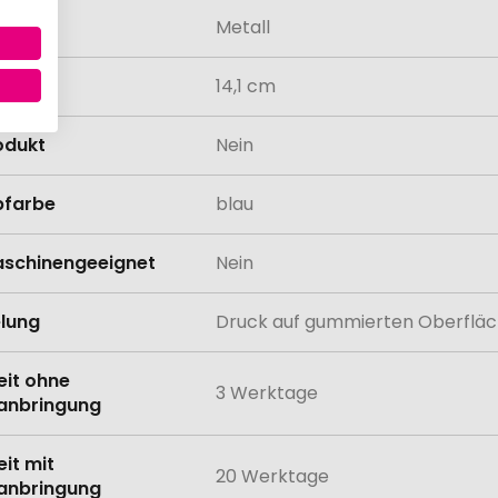
al
Metall
14,1 cm
odukt
Nein
bfarbe
blau
schinengeeignet
Nein
lung
Druck auf gummierten Oberfläc
eit ohne
3 Werktage
anbringung
eit mit
20 Werktage
anbringung