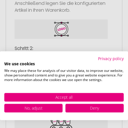
Anschließend legen Sie die konfigurierten
Artikel in Ihren Warenkorb.
Schritt 2:
Upload Ihres Logos oder Motivs
Privacy policy
We use cookies
Laden Sie auf unserer
We may place these for analysis of our visitor data, to improve our website,
Bestellabschlussseite (Checkout) Ihr Logo
show personalised content and to give you a great website experience. For
oder Motiv hoch und schließen Sie Ihre
more information about the cookies we use open the settings.
Bestellung ab. Falls Sie gerade keine
passende Datei zur Verfügung haben,
Accept all
können Sie diese gerne später
nachliefern.
No, adjust
Deny