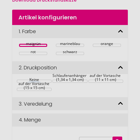
Download Druckstandskizze
Zum
Artikel konfigurieren
Anfang
der
Bildgalerie
1.
Farbe
springen
maigrün
marineblau
orange
rot
schwarz
2.
Druckposition
Auf dem 
Schlaufenanhänger 
auf der Vortasche 
Keine
(1,34 x 1,34 cm)
(11 x 11 cm)
auf der Vortasche 
(15 x 15 cm)
3.
Veredelung
4.
Menge