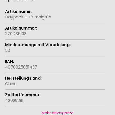
Weitere
Informationen
Daypack CITY maigrün
270.235133
50
4070025051437
China
42029291
Mehr anzeigen