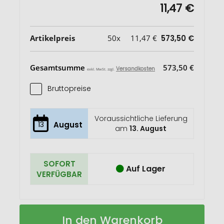
11,47 €
Artikelpreis
50x
11,47 €
573,50 €
Gesamtsumme
573,50 €
Versandkosten
exkl. MwSt. zzgl.
Bruttopreise
Voraussichtliche Lieferung
13
August
am
13. August
SOFORT
Auf Lager
VERFÜGBAR
Daypack
Auf
In den Warenkorb
CITY
Lager