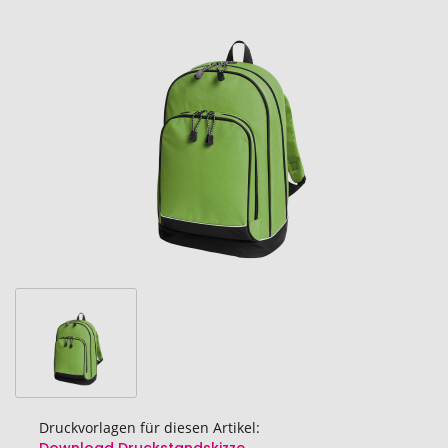
Ende
der
Bildgalerie
springen
Druckvorlagen für diesen Artikel: