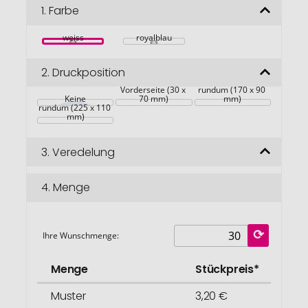
Bildgalerie
1.
Farbe
springen
weiss
royalblau
2.
Druckposition
Vorderseite (30 x 
rundum (170 x 90 
Keine
70 mm)
mm)
rundum (225 x 110 
mm)
3.
Veredelung
4.
Menge
Ihre Wunschmenge:
Menge
Stückpreis*
Muster
3,20 €