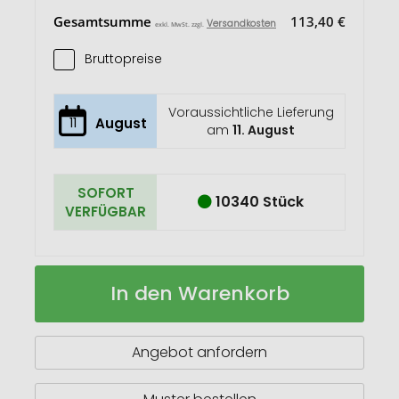
Gesamtsumme
113,40 €
Versandkosten
exkl. MwSt. zzgl.
Bruttopreise
Voraussichtliche Lieferung
11
August
am
11. August
SOFORT
10340 Stück
VERFÜGBAR
Cove
Auf
In den Warenkorb
685
Lager
ml
Sportflasche
Angebot anfordern