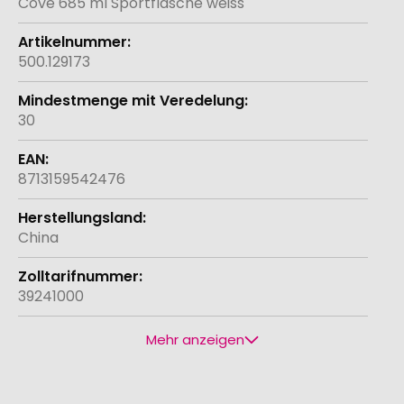
Cove 685 ml Sportflasche weiss
500.129173
30
8713159542476
China
39241000
Mehr anzeigen