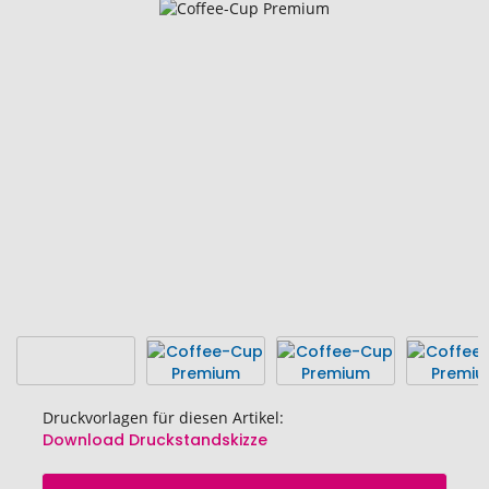
Zum
Ende
der
Bildgalerie
springen
Druckvorlagen für diesen Artikel:
Download Druckstandskizze
Zum