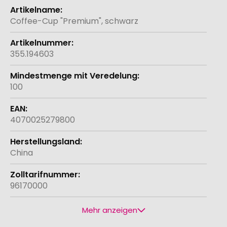
Weitere
Informationen
Coffee-Cup "Premium", schwarz
355.194603
100
4070025279800
China
96170000
Mehr anzeigen