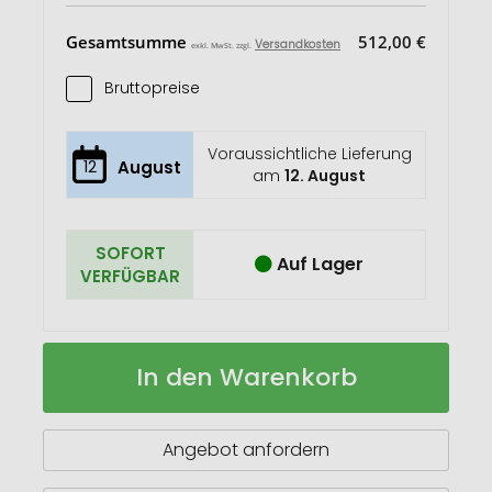
Gesamtsumme
512,00 €
Versandkosten
exkl. MwSt. zzgl.
Bruttopreise
Voraussichtliche Lieferung
12
August
am
12. August
SOFORT
Auf Lager
VERFÜGBAR
Coffee-
Auf
In den Warenkorb
Cup
Lager
Premium
Angebot anfordern