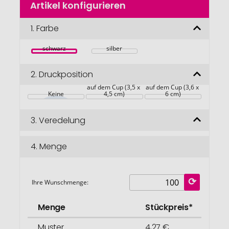
Artikel konfigurieren
Anfang
der
Bildgalerie
1.
Farbe
springen
schwarz
silber
2.
Druckposition
auf dem Cup (3,5 x 
auf dem Cup (3,6 x 
Keine
4,5 cm)
6 cm)
3.
Veredelung
4.
Menge
Ihre Wunschmenge:
Menge
Stückpreis*
Muster
4,27 €