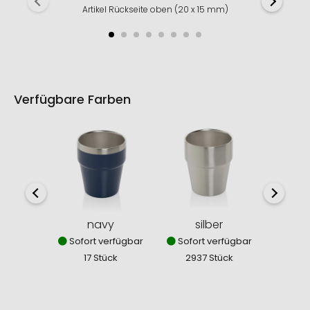
Artikel Rückseite oben (20 x 15 mm)
Verfügbare Farben
w
Sofor
79
navy
silber
Sofort verfügbar
Sofort verfügbar
17 Stück
2937 Stück