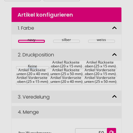
Zum
Artikel konfigurieren
Anfang
der
Bildgalerie
1.
Farbe
springen
navy
silber
weiss
2.
Druckposition
Artikel Rückseite 
Artikel Rückseite 
Keine
oben (20 x 15 mm)
oben (25 x 15 mm)
Artikel Rückseite 
Artikel Rückseite 
Artikel Vorderseite 
unten (20 x 40 mm)
unten (25 x 50 mm)
oben (20 x 15 mm)
Artikel Vorderseite 
Artikel Vorderseite 
Artikel Vorderseite 
oben (25 x 15 mm)
unten (20 x 40 mm)
unten (25 x 50 mm)
3.
Veredelung
4.
Menge
Ihre Wunschmenge: