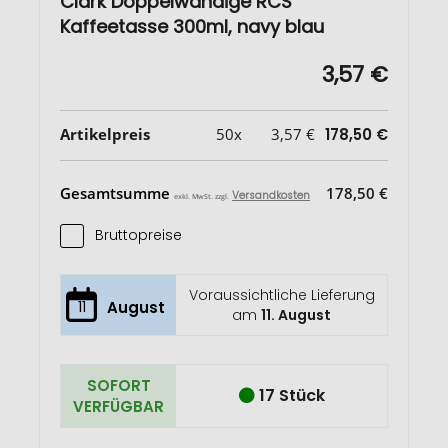
Clark Doppelwandige RCS
Kaffeetasse 300ml, navy blau
3,57 €
Artikelpreis
50x
3,57 €
178,50 €
Gesamtsumme
178,50 €
Versandkosten
exkl. MwSt. zzgl.
Bruttopreise
Voraussichtliche Lieferung
11
August
am
11. August
SOFORT
17 Stück
VERFÜGBAR