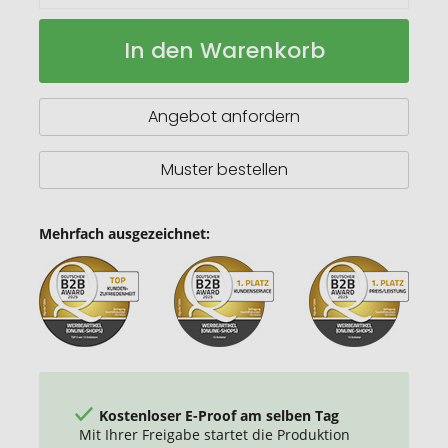
Clark
Auf
In den Warenkorb
Doppelwandige
Lager
RCS
Kaffeetasse
300ml
Angebot anfordern
Muster bestellen
Mehrfach ausgezeichnet:
Kostenloser E-Proof am selben Tag
Mit Ihrer Freigabe startet die Produktion